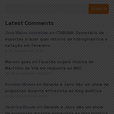
SEARCH
Latest Comments
José Matos conceicao
em
ITABUNA: Secretário de
esportes e lazer quer retorno de hidroginástica e
natação em fevereiro
6 DE JANEIRO DE 2021
em
Marcos goes
Faustão sugere música de
Martinho da Vila em resposta ao MEC
26 DE NOVEMBRO DE 2020
Ronaldo Moises
em
Geraldo e Jairo dão um show de
propostas durante entrevista ao blog Ipolítica
31 DE OUTUBRO DE 2020
Verônica Bicudo
em
Geraldo e Jairo dão um show
de propostas durante entrevista ao blog Ipolítica