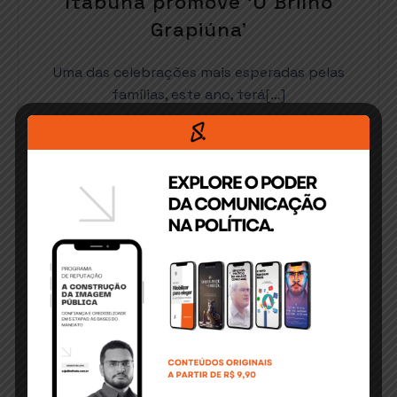
Itabuna promove ‘O Brilho
Grapiúna’
Uma das celebrações mais esperadas pelas
famílias, este ano, terá[…]
READ MORE
OUTUBRO 29, 2019