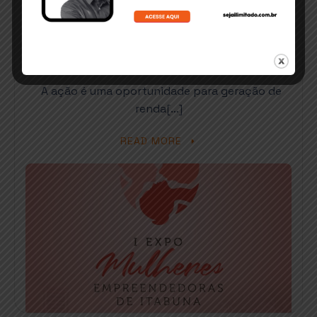
Expo mulheres empreendedoras
reunirá mais de 30 marcas
lideradas por mulheres
A ação é uma oportunidade para geração de
renda[…]
READ MORE