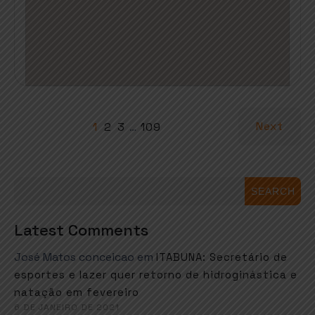
Next
1
2
3
…
109
SEARCH
Latest Comments
José Matos conceicao
em
ITABUNA: Secretário de
esportes e lazer quer retorno de hidroginástica e
natação em fevereiro
6 DE JANEIRO DE 2021