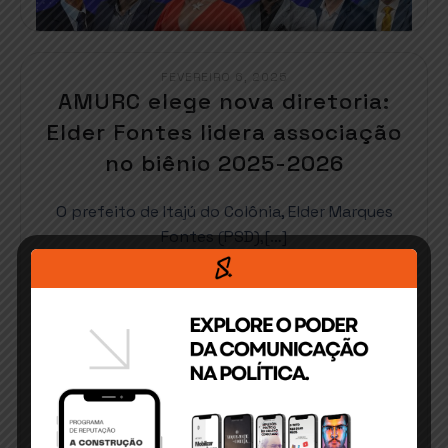
FEVEREIRO 6, 2025
AMURC elege nova diretoria:
Elder Fontes lidera associação
no biênio 2025-2026
O prefeito de Itajú do Colônia, Elder Marques
Fontes (PSD),[…]
READ MORE