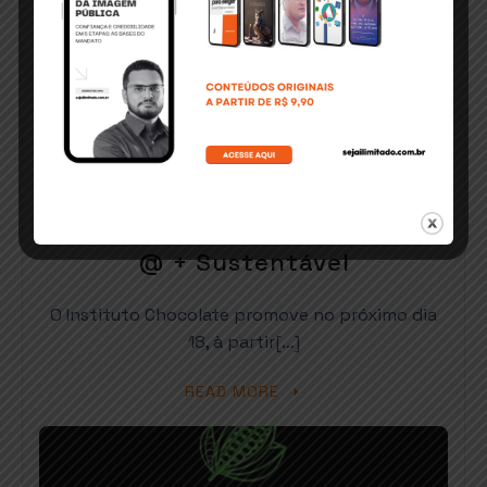
FEVEREIRO 5, 2025
ITABUNA: Instituto Chocolate
promove apresentação do
Pacote Tecnológico Cacau 500
@ + Sustentável
O Instituto Chocolate promove no próximo dia
18, à partir[…]
READ MORE