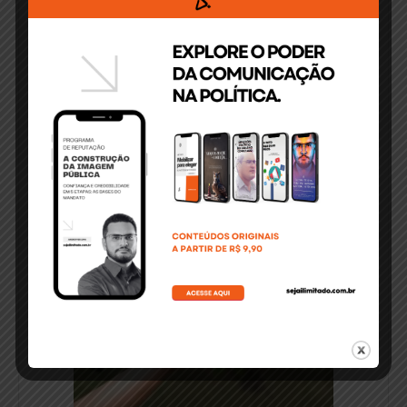
Latinao na área do chocolate fino e de origem no
Brasil, com edições em Ilhéus/Bahia, Pará e São
Paulo que divulga o cacau nacional e os
chocolates produzidos com ele. Essa intimidade
com o setor gerou o desejo de criar uma marca
própria.