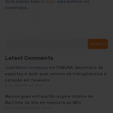
Você precisa fazer o
login
para publicar um
comentário.
SEARCH
Latest Comments
José Matos conceicao
em
ITABUNA: Secretário de
esportes e lazer quer retorno de hidroginástica e
natação em fevereiro
6 DE JANEIRO DE 2021
em
Marcos goes
Faustão sugere música de
Martinho da Vila em resposta ao MEC
26 DE NOVEMBRO DE 2020