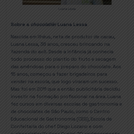
Luana Lessa
Sobre a
chocolatièr
Luana Lessa
Nascida em Ilhéus, neta de produtor de cacau,
Luana Lessa, 38 anos, cresceu brincando na
fazenda do avô. Desde a infância já conhecia
todo processo do plantio do fruto e secagem
das amêndoas para o preparo do chocolate. Aos
15 anos, começou a fazer brigadeiros para
vender na escola, que logo viraram um sucesso.
Mas foi em 2011 que a então publicitária decidiu
investir na formação profissional na área. Luana
fez cursos em diversas escolas de gastronomia e
de chocolates de São Paulo, como o Centro
Educacional de Gastronomia (CEG), Escola de
Confeitaria do chef Diego Lozano e com
a
chocolatier
Giuliana Cupini. “O aprimoramento