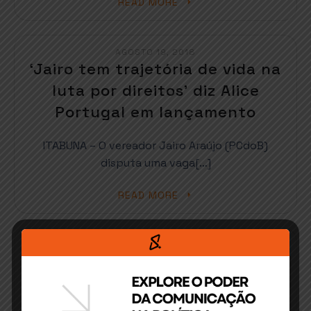
READ MORE
AGOSTO 19, 2018
‘Jairo tem trajetória de vida na
luta por direitos’ diz Alice
Portugal em lançamento
ITABUNA – O vereador Jairo Araújo (PCdoB)
disputa uma vaga[…]
READ MORE
MAIO 4, 2018
Itabuna: MLT promove debate
sobre as eleições 2018