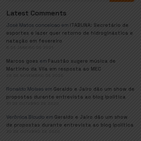
Latest Comments
José Matos conceicao
em
ITABUNA: Secretário de
esportes e lazer quer retorno de hidroginástica e
natação em fevereiro
6 DE JANEIRO DE 2021
em
Marcos goes
Faustão sugere música de
Martinho da Vila em resposta ao MEC
26 DE NOVEMBRO DE 2020
Ronaldo Moises
em
Geraldo e Jairo dão um show de
propostas durante entrevista ao blog Ipolítica
31 DE OUTUBRO DE 2020
Verônica Bicudo
em
Geraldo e Jairo dão um show
de propostas durante entrevista ao blog Ipolítica
30 DE OUTUBRO DE 2020