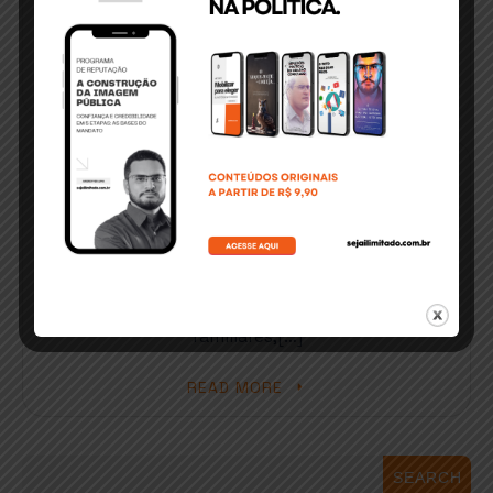
Trabalhadores do Movimento de Luta pela Terra
(MLT) realizarão neste[…]
READ MORE
ABRIL 17, 2018
Participação popular confirma
pré-candidatura de Jairo Araújo
Participação expressiva de trabalhadores,
lideranças populares, militantes, amigos e
familiares,[…]
READ MORE
SEARCH