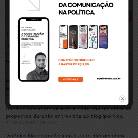
SEARCH
Latest Comments
José Matos conceicao
em
ITABUNA: Secretário de
esportes e lazer quer retorno de hidroginástica e
natação em fevereiro
6 DE JANEIRO DE 2021
em
Marcos goes
Faustão sugere música de
Martinho da Vila em resposta ao MEC
26 DE NOVEMBRO DE 2020
Ronaldo Moises
em
Geraldo e Jairo dão um show de
propostas durante entrevista ao blog Ipolítica
31 DE OUTUBRO DE 2020
Verônica Bicudo
em
Geraldo e Jairo dão um show