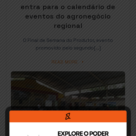
entra para o calendário de
eventos do agronegócio
regional
O Final de Semana do Produtor, evento
promovido pelo segundo[…]
READ MORE