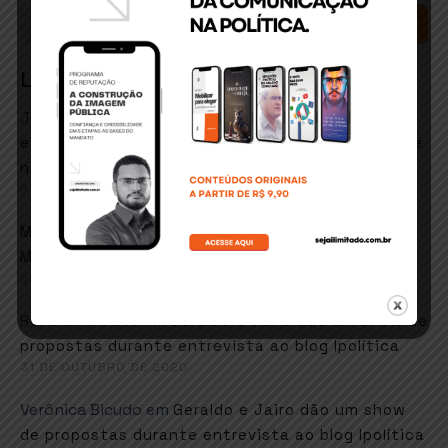
SEARCH
Latest Comments
José Matos conceicao
em
ITABUNA: Secretário de
esportes e lazer quer retorno de hidroginástica e
natação em fevereiro
6 DE JANEIRO DE 2021
em
Marcos goes
Faustão sugere música de
Martinho da Vila em resposta ao MEC
26 DE NOVEMBRO DE 2020
Ronaldo Moises
em
Geraldo e Jairo dão um show de
propostas durante entrevista ao blog Ipolítica
31 DE OUTUBRO DE 2020
Verônica Bicudo
em
Geraldo e Jairo dão um show
de propostas durante entrevista ao blog Ipolítica