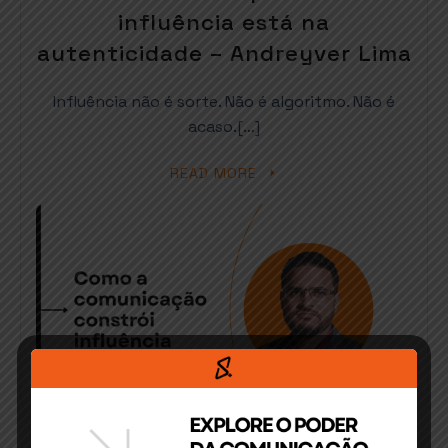
influência está na
autenticidade – Andreyver Lima
Influência não é sorte. Não é algoritmo. Não é
acaso.[…]
READ MORE