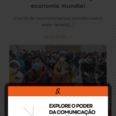
economia mundial
O surto do novo coronavírus coincidiu com o
maior feriado[…]
READ MORE
SEARCH