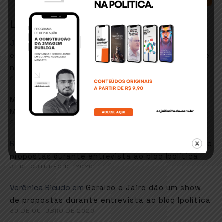
Latest Comments
José Matos conceicao
em
ITABUNA: Secretário de
esportes e lazer quer retorno de hidroginástica e
natação em fevereiro
6 DE JANEIRO DE 2021
em
Marcos goes
Faustão sugere música de
Martinho da Vila em resposta ao MEC
26 DE NOVEMBRO DE 2020
Ronaldo Moises
em
Geraldo e Jairo dão um show de
propostas durante entrevista ao blog Ipolítica
31 DE OUTUBRO DE 2020
Verônica Bicudo
em
Geraldo e Jairo dão um show
de propostas durante entrevista ao blog Ipolítica
30 DE OUTUBRO DE 2020