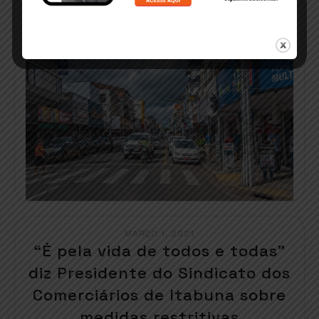
READ MORE
MARÇO 1, 2021
“É pela vida de todos e todas”
diz Presidente do Sindicato dos
Comerciários de Itabuna sobre
medidas restritivas