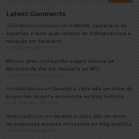
Latest Comments
José Matos conceicao
em
ITABUNA: Secretário de
esportes e lazer quer retorno de hidroginástica e
natação em fevereiro
6 DE JANEIRO DE 2021
em
Marcos goes
Faustão sugere música de
Martinho da Vila em resposta ao MEC
26 DE NOVEMBRO DE 2020
Ronaldo Moises
em
Geraldo e Jairo dão um show de
propostas durante entrevista ao blog Ipolítica
31 DE OUTUBRO DE 2020
Verônica Bicudo
em
Geraldo e Jairo dão um show
de propostas durante entrevista ao blog Ipolítica
30 DE OUTUBRO DE 2020