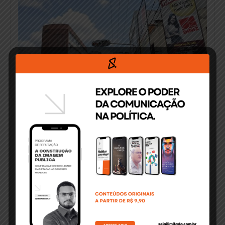
MAIO 13, 2021
Feriado de Corpus Christi em
Itabuna: Trabalhadores e Igreja
devem ser ouvidos, diz
Sindicato
O Sindicato dos Comerciários vem a público
manifestar sua opinião[…]