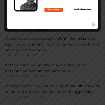
SEARCH
Latest Comments
José Matos conceicao
em
ITABUNA: Secretário de
esportes e lazer quer retorno de hidroginástica e
natação em fevereiro
6 DE JANEIRO DE 2021
em
Marcos goes
Faustão sugere música de
Martinho da Vila em resposta ao MEC
26 DE NOVEMBRO DE 2020
Ronaldo Moises
em
Geraldo e Jairo dão um show de
propostas durante entrevista ao blog Ipolítica
31 DE OUTUBRO DE 2020