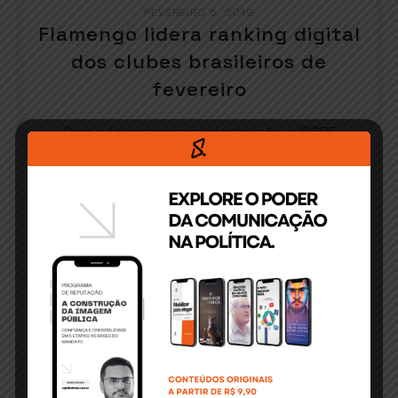
FEVEREIRO 6, 2019
Flamengo lidera ranking digital
dos clubes brasileiros de
fevereiro
Com o levantamento deste mês, o IBOPE
Repucom destaca o[…]
READ MORE