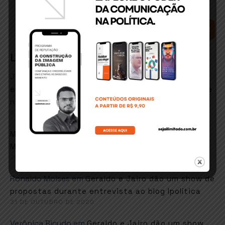
SEARCH
Latest Comments
José Matos conceicao
em
ITABUNA: Secretário de
esportes e lazer quer retorno de hidroginástica e
natação em fevereiro
6 DE JANEIRO DE 2021
em
Marcos goes
Faustão sugere música de
Martinho da Vila em resposta ao MEC
26 DE NOVEMBRO DE 2020
Ronaldo Moises
em
Geraldo e Jairo dão um show de
propostas durante entrevista ao blog Ipolítica
31 DE OUTUBRO DE 2020
Verônica Bicudo
em
Geraldo e Jairo dão um show