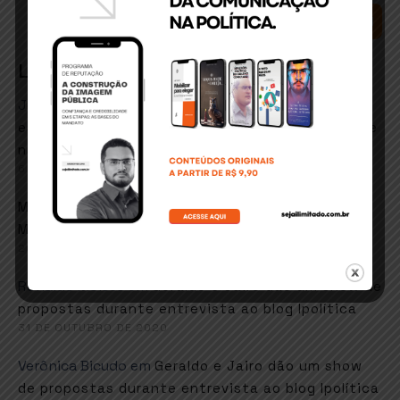
SEARCH
Latest Comments
José Matos conceicao
em
ITABUNA: Secretário de
esportes e lazer quer retorno de hidroginástica e
natação em fevereiro
6 DE JANEIRO DE 2021
em
Marcos goes
Faustão sugere música de
Martinho da Vila em resposta ao MEC
26 DE NOVEMBRO DE 2020
Ronaldo Moises
em
Geraldo e Jairo dão um show de
propostas durante entrevista ao blog Ipolítica
31 DE OUTUBRO DE 2020
Verônica Bicudo
em
Geraldo e Jairo dão um show
de propostas durante entrevista ao blog Ipolítica