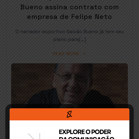
Bueno assina contrato com
empresa de Felipe Neto
O narrador esportivo Galvão Bueno já tem seu
plano para[…]
READ MORE