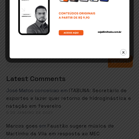
SEARCH
Latest Comments
José Matos conceicao
em
ITABUNA: Secretário de
esportes e lazer quer retorno de hidroginástica e
natação em fevereiro
6 DE JANEIRO DE 2021
em
Marcos goes
Faustão sugere música de
Martinho da Vila em resposta ao MEC