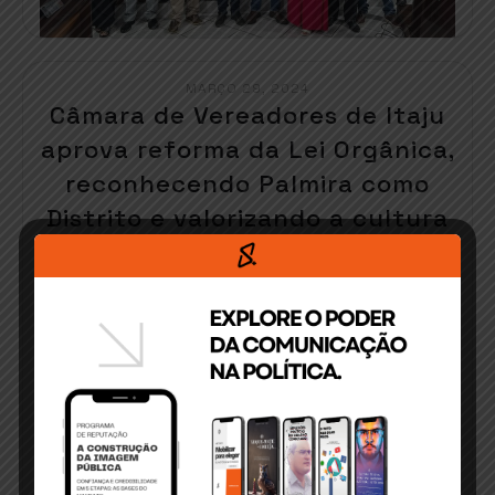
MARÇO 29, 2024
Câmara de Vereadores de Itaju
aprova reforma da Lei Orgânica,
reconhecendo Palmira como
Distrito e valorizando a cultura
indígena
Na tarde de terça-feira (26), a Câmara de
Vereadores de[…]
READ MORE