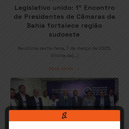
MARÇO 12, 2025
Legislativo unido: 1º Encontro
de Presidentes de Câmaras da
Bahia fortalece região
sudoeste
Na última sexta-feira, 7 de março de 2025,
Vitória da[…]
READ MORE