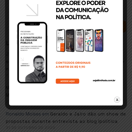
SEARCH
Latest Comments
José Matos conceicao
em
ITABUNA: Secretário de
esportes e lazer quer retorno de hidroginástica e
natação em fevereiro
6 DE JANEIRO DE 2021
em
Marcos goes
Faustão sugere música de
Martinho da Vila em resposta ao MEC
26 DE NOVEMBRO DE 2020
Ronaldo Moises
em
Geraldo e Jairo dão um show de
propostas durante entrevista ao blog Ipolítica
31 DE OUTUBRO DE 2020