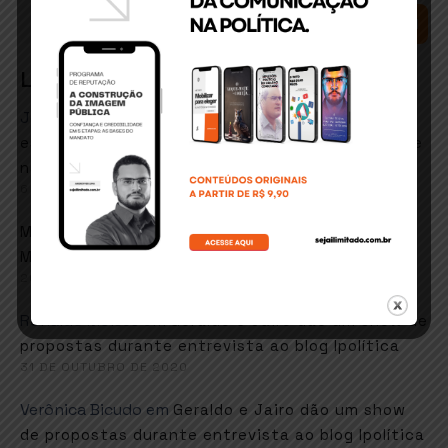
SEARCH
Latest Comments
José Matos conceicao
em
ITABUNA: Secretário de
esportes e lazer quer retorno de hidroginástica e
natação em fevereiro
6 DE JANEIRO DE 2021
em
Marcos goes
Faustão sugere música de
Martinho da Vila em resposta ao MEC
26 DE NOVEMBRO DE 2020
Ronaldo Moises
em
Geraldo e Jairo dão um show de
propostas durante entrevista ao blog Ipolítica
31 DE OUTUBRO DE 2020
Verônica Bicudo
em
Geraldo e Jairo dão um show
de propostas durante entrevista ao blog Ipolítica