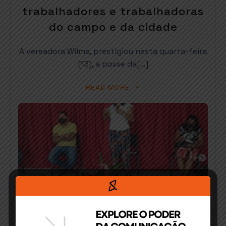
trabalhadores e trabalhadoras
do campo e da cidade
A vereadora Wilma, prestigiou nesta quarta-feira
(13), a posse da[…]
READ MORE