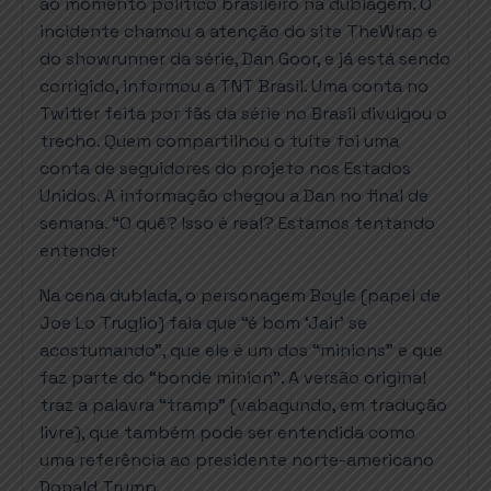
ao momento político brasileiro na dublagem. O
incidente chamou a atenção do site TheWrap e
do showrunner da série, Dan Goor, e já está sendo
corrigido, informou a TNT Brasil. Uma conta no
Twitter feita por fãs da série no Brasil divulgou o
trecho. Quem compartilhou o tuíte foi uma
conta de seguidores do projeto nos Estados
Unidos. A informação chegou a Dan no final de
semana. “O quê? Isso é real? Estamos tentando
entender
Na cena dublada, o personagem Boyle (papel de
Joe Lo Truglio) fala que “é bom ‘Jair’ se
acostumando”, que ele é um dos “minions” e que
faz parte do “bonde minion”. A versão original
traz a palavra “tramp” (vabagundo, em tradução
livre), que também pode ser entendida como
uma referência ao presidente norte-americano
Donald Trump.