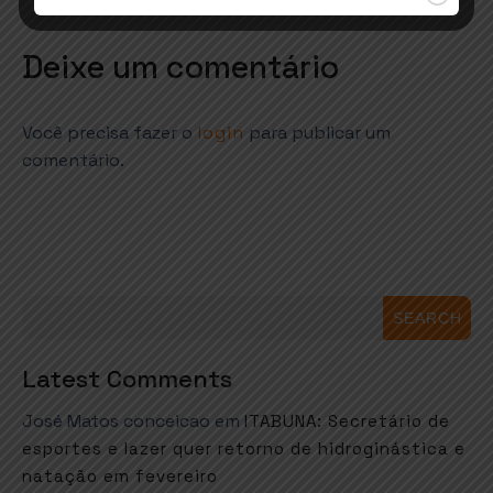
Deixe um comentário
Você precisa fazer o
login
para publicar um
comentário.
SEARCH
Latest Comments
José Matos conceicao
em
ITABUNA: Secretário de
esportes e lazer quer retorno de hidroginástica e
natação em fevereiro