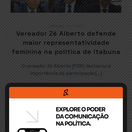
JANEIRO 21, 2025
Vereador Zé Alberto defende
maior representatividade
feminina na política de Itabuna
O vereador Zé Alberto (PSB) destacou a
importância da participação[…]
READ MORE