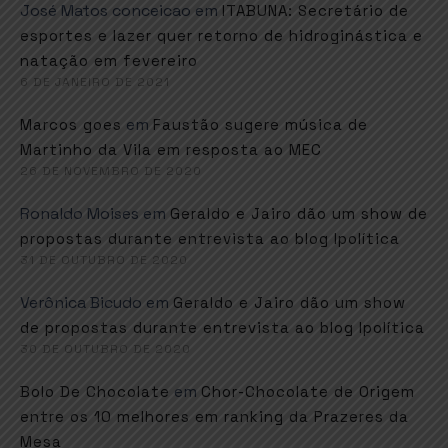
José Matos conceicao
em
ITABUNA: Secretário de
esportes e lazer quer retorno de hidroginástica e
natação em fevereiro
6 DE JANEIRO DE 2021
em
Marcos goes
Faustão sugere música de
Martinho da Vila em resposta ao MEC
26 DE NOVEMBRO DE 2020
Ronaldo Moises
em
Geraldo e Jairo dão um show de
propostas durante entrevista ao blog Ipolítica
31 DE OUTUBRO DE 2020
Verônica Bicudo
em
Geraldo e Jairo dão um show
de propostas durante entrevista ao blog Ipolítica
30 DE OUTUBRO DE 2020
em
Bolo De Chocolate
Chor-Chocolate de Origem
entre os 10 melhores em ranking da Prazeres da
Mesa