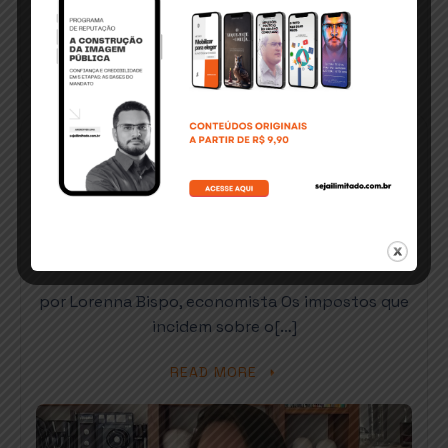
JANEIRO 21, 2025
ECONOMISTA EXPLICA: E se a
tributação focasse na renda e
no patrimônio em vez do
consumo?
por Lorenna Bispo, economista Os impostos que
incidem sobre o[…]
READ MORE