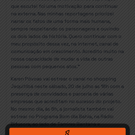
que escutei foi uma motivação para continuar
na externa. Nas minhas reportagens priorizei
narrar os fatos de uma forma mais humana,
sempre respeitando os personagens e ouvindo
os dois lados da história. Quero continuar com o
meu propósito dessa vez, na internet, canal de
comunicação em crescimento. Acredito muito na
nossa capacidade de mudar a vida de outras
pessoas com pequenos atos.”
Karen Póvoas vai estrear o canal no shopping
Jequitibá neste sábado, 20 de julho as 18h com a
presença de convidados e parceria de várias
empresas que acreditam no sucesso do projeto.
No mesmo dia, às 8h, a jornalista também vai
estrear no Programa Bom dia Bahia, na Rádio
Difusora, ao lado de Tamires Santana e
Ederivaldo Benedito. O programa no rádio será