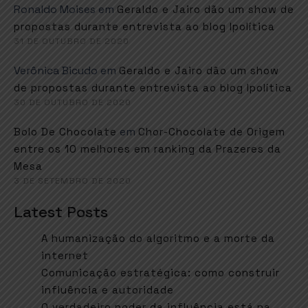
Ronaldo Moises
em
Geraldo e Jairo dão um show de
propostas durante entrevista ao blog Ipolítica
31 DE OUTUBRO DE 2020
Verônica Bicudo
em
Geraldo e Jairo dão um show
de propostas durante entrevista ao blog Ipolítica
30 DE OUTUBRO DE 2020
em
Bolo De Chocolate
Chor-Chocolate de Origem
entre os 10 melhores em ranking da Prazeres da
Mesa
3 DE SETEMBRO DE 2020
Latest Posts
A humanização do algoritmo e a morte da
internet
Comunicação estratégica: como construir
influência e autoridade
O verdadeiro poder da influência está na