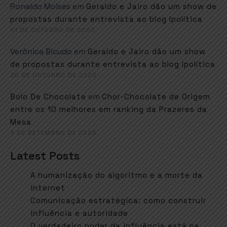
Ronaldo Moises
em
Geraldo e Jairo dão um show de
propostas durante entrevista ao blog Ipolítica
31 DE OUTUBRO DE 2020
Verônica Bicudo
em
Geraldo e Jairo dão um show
de propostas durante entrevista ao blog Ipolítica
30 DE OUTUBRO DE 2020
em
Bolo De Chocolate
Chor-Chocolate de Origem
entre os 10 melhores em ranking da Prazeres da
Mesa
3 DE SETEMBRO DE 2020
Latest Posts
A humanização do algoritmo e a morte da
internet
Comunicação estratégica: como construir
influência e autoridade
O verdadeiro poder da influência está na