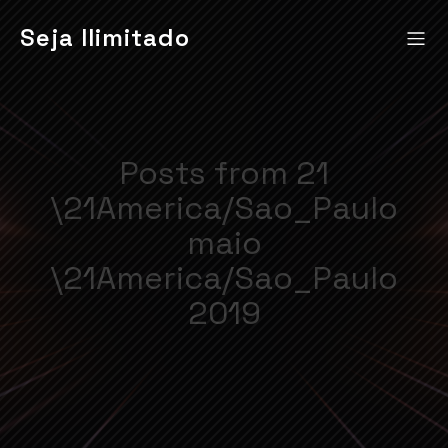
Seja Ilimitado
Posts from 21
\21America/Sao_Paulo
maio
\21America/Sao_Paulo
2019