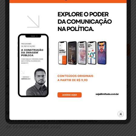
SEARCH
Latest Comments
José Matos conceicao
em
ITABUNA: Secretário de
esportes e lazer quer retorno de hidroginástica e
natação em fevereiro
6 DE JANEIRO DE 2021
em
Marcos goes
Faustão sugere música de
Martinho da Vila em resposta ao MEC
26 DE NOVEMBRO DE 2020