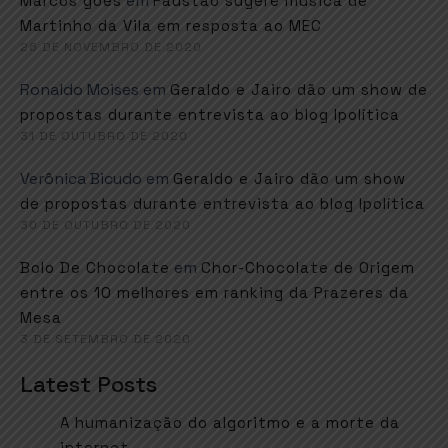
em
Marcos goes
Faustão sugere música de
Martinho da Vila em resposta ao MEC
26 DE NOVEMBRO DE 2020
Ronaldo Moises
em
Geraldo e Jairo dão um show de
propostas durante entrevista ao blog Ipolítica
31 DE OUTUBRO DE 2020
Verônica Bicudo
em
Geraldo e Jairo dão um show
de propostas durante entrevista ao blog Ipolítica
30 DE OUTUBRO DE 2020
em
Bolo De Chocolate
Chor-Chocolate de Origem
entre os 10 melhores em ranking da Prazeres da
Mesa
3 DE SETEMBRO DE 2020
Latest Posts
A humanização do algoritmo e a morte da
internet