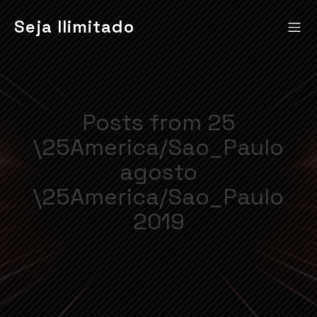
Seja Ilimitado
Posts from 25
\25America/Sao_Paulo
agosto
\25America/Sao_Paulo
2019