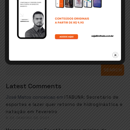
SEARCH
Latest Comments
José Matos conceicao
em
ITABUNA: Secretário de
esportes e lazer quer retorno de hidroginástica e
natação em fevereiro
6 DE JANEIRO DE 2021