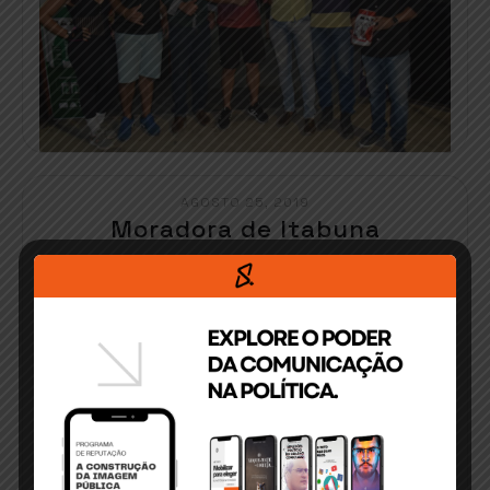
AGOSTO 25, 2019
Moradora de Itabuna
reencontra seu filho após 26
anos de buscas
Maria Nilza Batista, moradora de Itabuna,
reencontrou seu filho após[…]
READ MORE