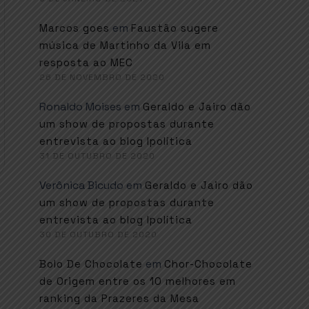
em
Marcos goes
Faustão sugere
música de Martinho da Vila em
resposta ao MEC
26 DE NOVEMBRO DE 2020
Ronaldo Moises
em
Geraldo e Jairo dão
um show de propostas durante
entrevista ao blog Ipolítica
31 DE OUTUBRO DE 2020
Verônica Bicudo
em
Geraldo e Jairo dão
um show de propostas durante
entrevista ao blog Ipolítica
30 DE OUTUBRO DE 2020
em
Bolo De Chocolate
Chor-Chocolate
de Origem entre os 10 melhores em
ranking da Prazeres da Mesa