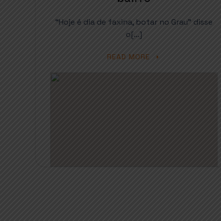
“Hoje é dia de faxina, botar no Grau” disse
o[…]
READ MORE