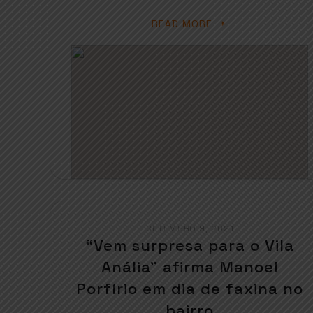
READ MORE
SETEMBRO 9, 2021
“Vem surpresa para o Vila
Anália” afirma Manoel
Porfírio em dia de faxina no
bairro