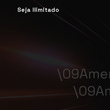
Seja Ilimitado
\09Amer
\09A