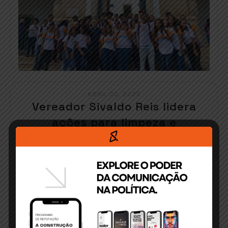
ABRIL 20, 2023
Vereador Sivaldo Reis lidera
ações para limpeza e
urbanização do antigo Lixão do
Jardim América
O vereador Sivaldo Reis (PL) e sua equipe de
trabalho[…]
READ MORE