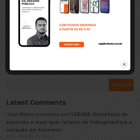
SEARCH
Latest Comments
José Matos conceicao
em
ITABUNA: Secretário de
esportes e lazer quer retorno de hidroginástica e
natação em fevereiro
6 DE JANEIRO DE 2021