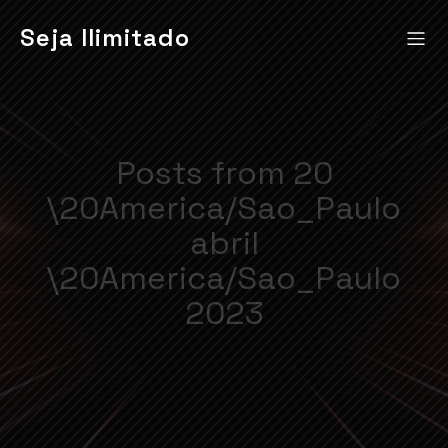
Seja Ilimitado
Posts from 20
\20America/Sao_Paulo
abril
\20America/Sao_Paulo
2023