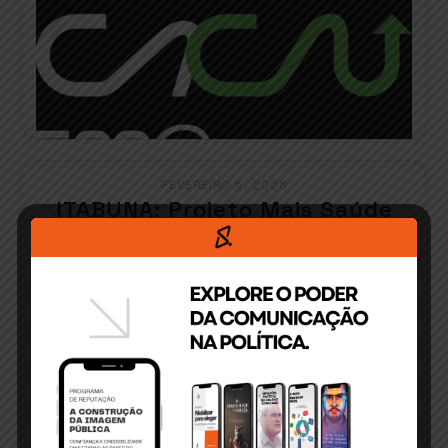
FEVEREIRO 5, 2025
ITABUNA: Projeto Mais Saúde
traz esporte para Vila Zara
Com mais de dez anos de fundação, o projeto
Mais[…]
READ MORE