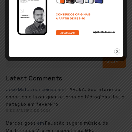
SEARCH
Latest Comments
José Matos conceicao
em
ITABUNA: Secretário de
esportes e lazer quer retorno de hidroginástica e
natação em fevereiro
6 DE JANEIRO DE 2021
em
Marcos goes
Faustão sugere música de
Martinho da Vila em resposta ao MEC