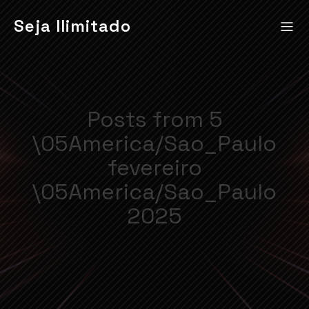
Seja Ilimitado
Posts from 5
\05America/Sao_Paulo
fevereiro
\05America/Sao_Paulo
2025