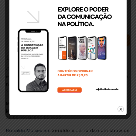
SEARCH
Latest Comments
José Matos conceicao
em
ITABUNA: Secretário de
esportes e lazer quer retorno de hidroginástica e
natação em fevereiro
6 DE JANEIRO DE 2021
em
Marcos goes
Faustão sugere música de
Martinho da Vila em resposta ao MEC
26 DE NOVEMBRO DE 2020
Ronaldo Moises
em
Geraldo e Jairo dão um show de