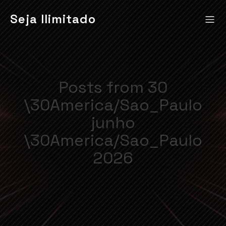
Seja Ilimitado
Posts from 30
\30America/Sao_Paulo
junho
\30America/Sao_Paulo
2026