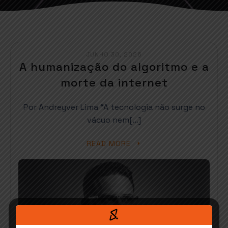
JUNHO 30, 2026
A humanização do algoritmo e a
morte da internet
Por Andreyver Lima “A tecnologia não surge no
vácuo nem[…]
READ MORE