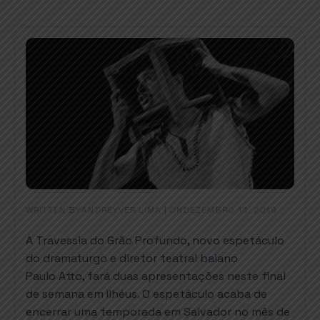
WRITTEN BY
|
ON
ANDREYVER LIMA
DEZEMBRO 13, 2019
A Travessia do Grão Profundo, novo espetáculo
do dramaturgo e diretor teatral baiano
Paulo Atto, fará duas apresentações neste final
de semana em Ilhéus. O espetáculo acaba de
encerrar uma temporada em Salvador no mês de