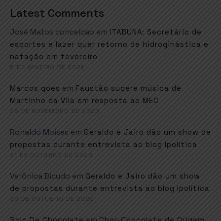
Latest Comments
José Matos conceicao
em
ITABUNA: Secretário de
esportes e lazer quer retorno de hidroginástica e
natação em fevereiro
6 DE JANEIRO DE 2021
em
Marcos goes
Faustão sugere música de
Martinho da Vila em resposta ao MEC
26 DE NOVEMBRO DE 2020
Ronaldo Moises
em
Geraldo e Jairo dão um show de
propostas durante entrevista ao blog Ipolítica
31 DE OUTUBRO DE 2020
Verônica Bicudo
em
Geraldo e Jairo dão um show
de propostas durante entrevista ao blog Ipolítica
30 DE OUTUBRO DE 2020
em
Bolo De Chocolate
Chor-Chocolate de Origem