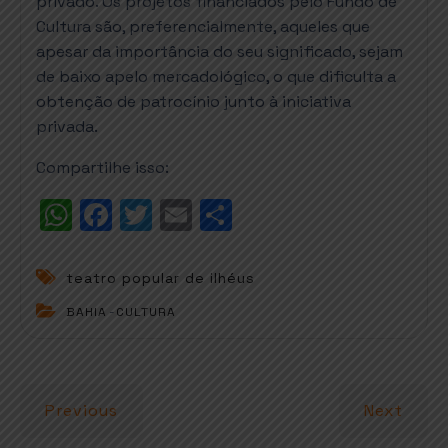
privado. Os projetos financiados pelo Fundo de
Cultura são, preferencialmente, aqueles que
apesar da importância do seu significado, sejam
de baixo apelo mercadológico, o que dificulta a
obtenção de patrocínio junto à iniciativa
privada.
Compartilhe isso:
W
F
T
E
S
h
a
w
m
h
a
c
it
ai
a
teatro popular de ilhéus
t
e
t
l
r
BAHIA
-
CULTURA
s
b
e
e
A
o
r
p
o
Previous
Next
p
k