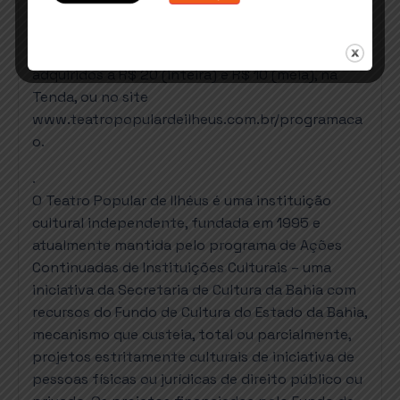
de Irecê. As apresentações na cidade contam
com o patrocínio do Vesúvio e Cacá Colchões. Os
ingressos já estão à venda, e podem ser
adquiridos a R$ 20 (inteira) e R$ 10 (meia), na
Tenda, ou no site
www.teatropopulardeilheus.com.br/programaca
o.
.
O Teatro Popular de Ilhéus é uma instituição
cultural independente, fundada em 1995 e
atualmente mantida pelo programa de Ações
Continuadas de Instituições Culturais – uma
iniciativa da Secretaria de Cultura da Bahia com
recursos do Fundo de Cultura do Estado da Bahia,
mecanismo que custeia, total ou parcialmente,
projetos estritamente culturais de iniciativa de
pessoas físicas ou jurídicas de direito público ou