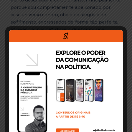
porque sou completamente apaixonado por
esse universo sonoro, cheio de alegria e de
sofrimento, expressados de forma tão perfeita
através da música”, disse o diretor musical,
Luciano Salvador Bahia. O compositor J. Velloso
falou sobre a emoção de realizar o trabalho. “Eu
me movo e crio através das paixões, mas a forma
apaixonada com que Paulo Atto nos apresentou
a peça me seduziu imediatamente, e mergulhei
nos arrepios para participar do seu trabalho”,
disse.
.
A Travessia do Grão Profundo é uma criação do
Centro Internacional Avatar de Artes (CIACEN) Cia
Avatar / Núcleo Caatinga, Grupo Quixabeira com
apoio financeiro do fundo Municipal de Cultura