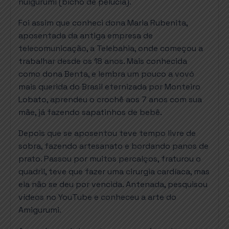
nuigurumi (bicho de pelúcia).
Foi assim que conheci dona Maria Rubenita,
aposentada da antiga empresa de
telecomunicação, a Telebahia, onde começou a
trabalhar desde os 18 anos. Mais conhecida
como dona Benta, e lembra um pouco a vovó
mais querida do Brasil eternizada por Monteiro
Lobato, aprendeu o crochê aos 7 anos com sua
mãe, já fazendo sapatinhos de bebê.
Depois que se aposentou teve tempo livre de
sobra, fazendo artesanato e bordando panos de
prato. Passou por muitos percalços, fraturou o
quadril, teve que fazer uma cirurgia cardíaca, mas
ela não se deu por vencida. Antenada, pesquisou
vídeos no YouTube e conheceu a arte do
Amigurumi.