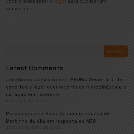
Você precisa fazer o
login
para publicar um
comentário.
SEARCH
Latest Comments
José Matos conceicao
em
ITABUNA: Secretário de
esportes e lazer quer retorno de hidroginástica e
natação em fevereiro
6 DE JANEIRO DE 2021
em
Marcos goes
Faustão sugere música de
Martinho da Vila em resposta ao MEC
26 DE NOVEMBRO DE 2020