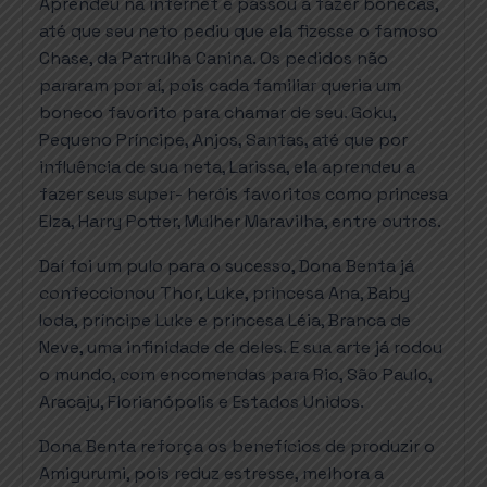
Aprendeu na internet e passou a fazer bonecas,
até que seu neto pediu que ela fizesse o famoso
Chase, da Patrulha Canina. Os pedidos não
pararam por aí, pois cada familiar queria um
boneco favorito para chamar de seu. Goku,
Pequeno Príncipe, Anjos, Santas, até que por
influência de sua neta, Larissa, ela aprendeu a
fazer seus super- heróis favoritos como princesa
Elza, Harry Potter, Mulher Maravilha, entre outros.
Daí foi um pulo para o sucesso, Dona Benta já
confeccionou Thor, Luke, princesa Ana, Baby
Ioda, príncipe Luke e princesa Léia, Branca de
Neve, uma infinidade de deles. E sua arte já rodou
o mundo, com encomendas para Rio, São Paulo,
Aracaju, Florianópolis e Estados Unidos.
Dona Benta reforça os benefícios de produzir o
Amigurumi, pois reduz estresse, melhora a