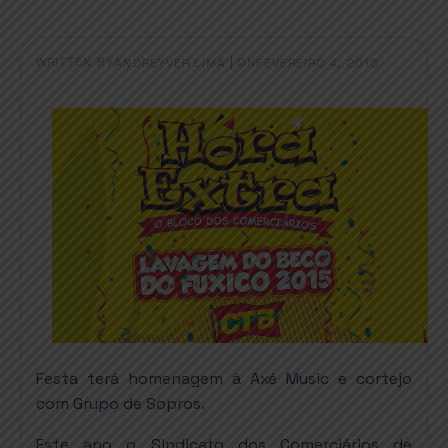
WRITTEN BY
|
ON
ANDREYVER LIMA
FEVEREIRO 4, 2015
Festa terá homenagem à Axé Music e cortejo
com Grupo de Sopros.
Este ano o Sindicato dos Comerciários de