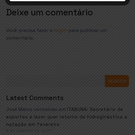
Deixe um comentário
Você precisa fazer o
login
para publicar um
comentário.
SEARCH
Latest Comments
José Matos conceicao
em
ITABUNA: Secretário de
esportes e lazer quer retorno de hidroginástica e
natação em fevereiro
6 DE JANEIRO DE 2021