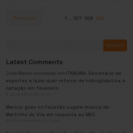
Previous
1
…
107
108
109
SEARCH
Latest Comments
José Matos conceicao
em
ITABUNA: Secretário de
esportes e lazer quer retorno de hidroginástica e
natação em fevereiro
6 DE JANEIRO DE 2021
em
Marcos goes
Faustão sugere música de
Martinho da Vila em resposta ao MEC
26 DE NOVEMBRO DE 2020