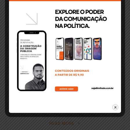
NOVEMBRO 6, 2014
Chapada: Diamante baiano
Habitando no coração da Bahia e dos baianos, a
Chapada[…]
READ MORE
NOVEMBRO 5, 2014
Didiu Leal – O hype de Morro de
São Paulo
Por definição literária, a palavra “hype” é tudo
aquilo que[…]
READ MORE