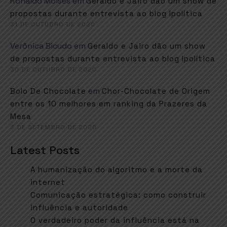
Ronaldo Moises
em
Geraldo e Jairo dão um show de
propostas durante entrevista ao blog Ipolítica
31 DE OUTUBRO DE 2020
Verônica Bicudo
em
Geraldo e Jairo dão um show
de propostas durante entrevista ao blog Ipolítica
30 DE OUTUBRO DE 2020
em
Bolo De Chocolate
Chor-Chocolate de Origem
entre os 10 melhores em ranking da Prazeres da
Mesa
3 DE SETEMBRO DE 2020
Latest Posts
A humanização do algoritmo e a morte da
internet
Comunicação estratégica: como construir
influência e autoridade
O verdadeiro poder da influência está na