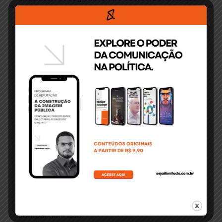
apresentação passeia pelo house music, EDM,
mas diz que prefere o deep house.
Com planos maiores, Didiu Leal, diz que em 2015
vai focar na produção de seus próprios hits.
Quer conhecer o som dele? Se liga no set:
Compartilhe isso: