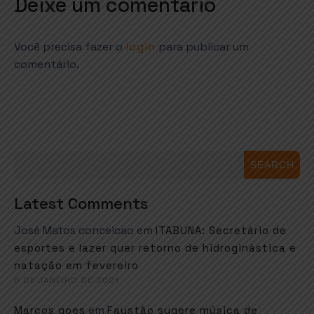
Deixe um comentário
Você precisa fazer o
login
para publicar um
comentário.
SEARCH
Latest Comments
José Matos conceicao
em
ITABUNA: Secretário de
esportes e lazer quer retorno de hidroginástica e
natação em fevereiro
6 DE JANEIRO DE 2021
em
Marcos goes
Faustão sugere música de