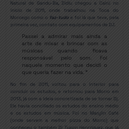
Natural de Gandu-Ba, Didiu chegou a Cairú no
início de 2011, onde trabalhou na Toca do
Morcego como o
faz-tudo
e foi lá que teve, pela
primeira vez, contato com
equipamentos de DJ. 
Passei a admirar mais ainda a 
arte de mixar e brincar com as 
músicas quando ficava 
responsável pelo som
Foi 
. 
naquele momento que decidi o 
que queria fazer na vida. “
No fim de 2011, voltou para o interior para
concluir os estudos, e retornou para Morro em
2013, já com a ideia concretizada de se tornar Dj.
Ele havia conciliado os estudos do ensino médio
e os estudos em música. Foi no Marylin Café
(onde servem a melhor pizza do Morro) que
conheceu o também
Dj Tyson Henrriquez, 
que já 