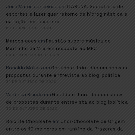
José Matos conceicao
em
ITABUNA: Secretário de
esportes e lazer quer retorno de hidroginástica e
natação em fevereiro
6 DE JANEIRO DE 2021
em
Marcos goes
Faustão sugere música de
Martinho da Vila em resposta ao MEC
26 DE NOVEMBRO DE 2020
Ronaldo Moises
em
Geraldo e Jairo dão um show de
propostas durante entrevista ao blog Ipolítica
31 DE OUTUBRO DE 2020
Verônica Bicudo
em
Geraldo e Jairo dão um show
de propostas durante entrevista ao blog Ipolítica
30 DE OUTUBRO DE 2020
em
Bolo De Chocolate
Chor-Chocolate de Origem
entre os 10 melhores em ranking da Prazeres da