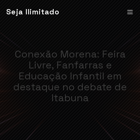
Seja Ilimitado
Conexão Morena: Feira
Livre, Fanfarras e
Educação Infantil em
destaque no debate de
Itabuna