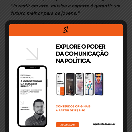
“Investir em arte, música e esporte é garantir um
futuro melhor para os jovens.”
Além disso, a Fundação Itabunense de Cultura
e Cidadania (FICC) anunciou iniciativas para
capacitar músicos, reestruturar grupos e
ampliar as apresentações em eventos
culturais e cívicos.
Educação Infantil: Alta Demanda
por Matrículas Gera Filas
A dificuldade em garantir matrículas para
crianças na educação infantil municipal foi
tema central na quarta-feira (22). Relatos de
pais que passaram a madrugada em filas