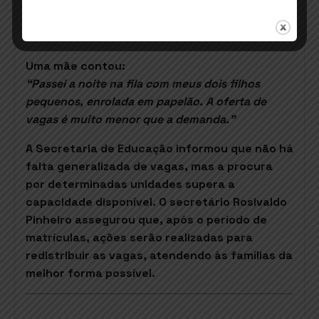
evidenciam a alta procura por vagas em
unidades como o Instituto de Educação
Infantil Lúcia Oliveira.
Uma mãe contou:
“Passei a noite na fila com meus dois filhos
pequenos, enrolada em papelão. A oferta de
vagas é muito menor que a demanda.”
A Secretaria de Educação informou que não há
falta generalizada de vagas, mas a procura
por determinadas unidades supera a
capacidade disponível. O secretário Rosivaldo
Pinheiro assegurou que, após o período de
matrículas, ações serão realizadas para
redistribuir as vagas, atendendo às famílias da
melhor forma possível.