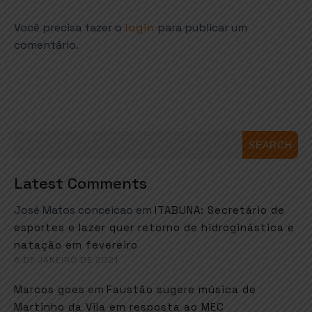
Você precisa fazer o
login
para publicar um
comentário.
SEARCH
Latest Comments
José Matos conceicao
em
ITABUNA: Secretário de
esportes e lazer quer retorno de hidroginástica e
natação em fevereiro
6 DE JANEIRO DE 2021
em
Marcos goes
Faustão sugere música de
Martinho da Vila em resposta ao MEC