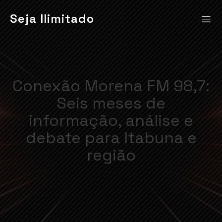
Seja Ilimitado
Conexão Morena FM 98,7:
Seis meses de
informação, análise e
debate para Itabuna e
região