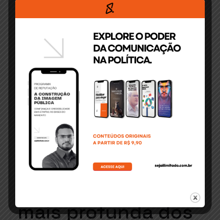
jornalismo,
atuando juntos há
vários anos. Os
ouvintes elogiam a
abordagem que vai
além das
manchetes,
proporcionando
uma compreensão
mais profunda dos