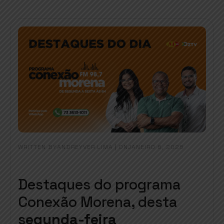
WRITTEN BY
|
ON
ANDREYVER LIMA
JANEIRO 6, 2025
Destaques do programa
Conexão Morena, desta
s
egunda-feira