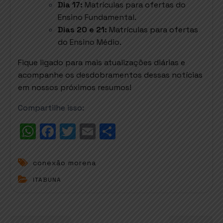
Dia 17:
Matrículas para ofertas do
Ensino Fundamental.
Dias 20 e 21:
Matrículas para ofertas
do Ensino Médio.
Fique ligado para mais atualizações diárias e
acompanhe os desdobramentos dessas notícias
em nossos próximos resumos!
Compartilhe isso:
W
F
T
E
S
h
a
w
m
h
a
c
it
ai
a
conexão morena
t
e
t
l
r
ITABUNA
s
b
e
e
A
o
r