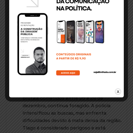
Disque Denúncia 24h:
A Bahia expandiu o
serviço do Disque Denúncia, que agora
funciona 24 horas por dia. Denúncias
podem ser feitas pelo telefone 181 ou pela
plataforma online
(
www.disquedenuncia.ssp.ba.gov.br/de
nuncie
). O serviço é gratuito e garante
sigilo total. Em 2024, o Disque Denúncia
ajudou na localização de 94 líderes de
facções criminosas.
Caçada em Ibirapitanga:
Tiago da Silva
dos Santos, suspeito de três homicídios
brutais cometidos entre 25 e 29 de
dezembro, continua foragido. A polícia
intensificou as buscas, mas enfrenta
dificuldades devido à mata densa da região.
Tiago é considerado perigoso e está