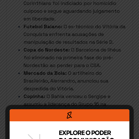
Corinthians foi indiciado por homicídio
culposo e segue aguardando julgamento
em liberdade.
Futebol Baiano:
O ex-técnico do Vitória da
Conquista enfrenta acusações de
manipulação de resultados na Série D.
Copa do Nordeste:
O Barcelona de Ilhéus
foi eliminado na primeira fase do pré-
Nordestão ao perder para o CSA.
Mercado da Bola:
O artilheiro do
Brasileirão, Alerrandro, anunciou sua
despedida do Vitória.
Copinha:
O Bahia venceu o Sergipe e
assumiu a liderança do Grupo 16 na
competição.
Destaques do Dia