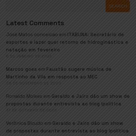
SEARCH
Latest Comments
José Matos conceicao
em
ITABUNA: Secretário de
esportes e lazer quer retorno de hidroginástica e
natação em fevereiro
6 DE JANEIRO DE 2021
em
Marcos goes
Faustão sugere música de
Martinho da Vila em resposta ao MEC
26 DE NOVEMBRO DE 2020
Ronaldo Moises
em
Geraldo e Jairo dão um show de
propostas durante entrevista ao blog Ipolítica
31 DE OUTUBRO DE 2020
Verônica Bicudo
em
Geraldo e Jairo dão um show
de propostas durante entrevista ao blog Ipolítica