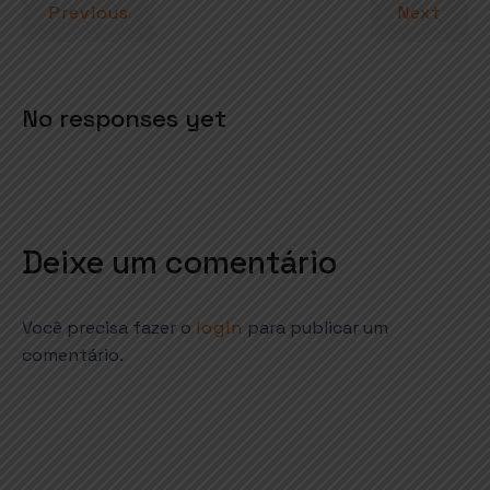
p
o
Previous
Next
p
k
No responses yet
Deixe um comentário
Você precisa fazer o
login
para publicar um
comentário.