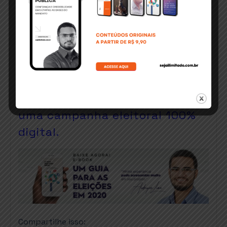
calcanhar, saci-pererê, abanando, caindo-nas-
molas e pernada, este último claramente
identificável na capoeira.
penocarnaval
Clique e baixe agora um super
e-book focado nos desafios de
uma campanha eleitoral 100%
digital.
Compartilhe isso: