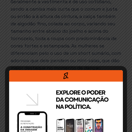
Geralmente a vestimenta é de uso cotidiano,
sendo a camisa mais curta que o comum e justa
ou então a à altura da cintura, a calça também
de algodão fino, colada ao corpo, variando seu
tamanho entre abaixo do joelho e acima do
tornozelo, toda a roupa com predominância de
cores fortes e estampada. As mulheres se
diferenciam pelo o uso de um short sumário, com
adornos que dele pendem ou mini-saias, que dão
maior destaque no momento de dançar.
Passos do frevo:
Caracterizada pela sua
individualidade na exibição, o frevo possui
passos altamente incríveis. Existem atualmente
um número incontável de passos ou evoluções
com suas respectivas variantes. Os passos
básicos elementares podem ser considerados os
seguintes: dobradiça, tesoura, locomotiva,
ferrolho, parafuso, pontilhado, ponta de pé e