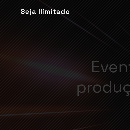
Seja Ilimitado
Even
produç