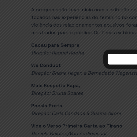
A programação teve início com a exibição de 
focados nas experiências do feminino no cont
violência dos relacionamentos abusivos fora
mostrados para o público. Os filmes exibidos
Cacau para Sempre
Direção: Raquel Rocha
We Conduct
Direção: Shana Hagan e Bernadette Wegenst
Mais Respeito Rapá,
Direção: Bruna Soares
Poesia Preta
Direção: Carla Candace & Suama Akoni
Vide o Verso Primeira Carta ao Tirano
Daniela Galdino/Voo Audiovisual