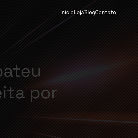
Início
Loja
Blog
Contato
bateu
ita por