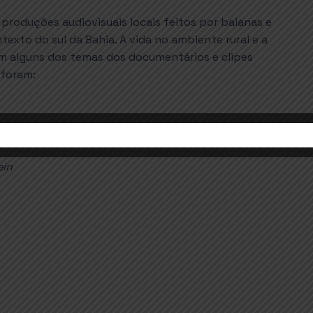
produções audiovisuais locais feitos por baianas e
exto do sul da Bahia. A vida no ambiente rural e a
m alguns dos temas dos documentários e clipes
 foram:
ein