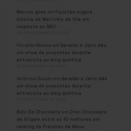
em
Marcos goes
Faustão sugere
música de Martinho da Vila em
resposta ao MEC
26 DE NOVEMBRO DE 2020
Ronaldo Moises
em
Geraldo e Jairo dão
um show de propostas durante
entrevista ao blog Ipolítica
31 DE OUTUBRO DE 2020
Verônica Bicudo
em
Geraldo e Jairo dão
um show de propostas durante
entrevista ao blog Ipolítica
30 DE OUTUBRO DE 2020
em
Bolo De Chocolate
Chor-Chocolate
de Origem entre os 10 melhores em
ranking da Prazeres da Mesa