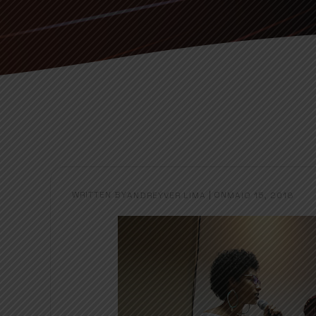
WRITTEN BY
|
ON
ANDREYVER LIMA
MAIO 15, 2018