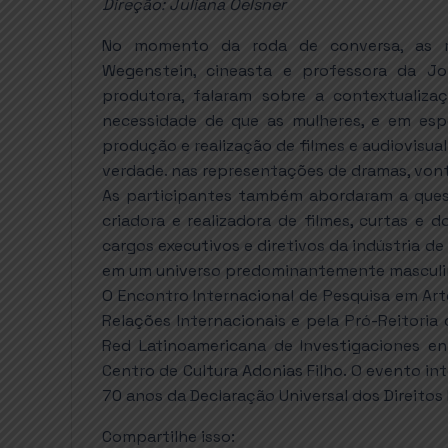
Direção: Juliana Oelsner
No momento da roda de conversa, as rea
Wegenstein, cineasta e professora da Jo
produtora, falaram sobre a contextualiza
necessidade de que as mulheres, e em esp
produção e realização de filmes e audiovisual
verdade. nas representações de dramas, von
As participantes também abordaram a quest
criadora e realizadora de filmes, curtas e 
cargos executivos e diretivos da indústria d
em um universo predominantemente masculi
O Encontro Internacional de Pesquisa em Arte
Relações Internacionais e pela Pró-Reitoria
Red Latinoamericana de Investigaciones en
Centro de Cultura Adonias Filho. O evento 
70 anos da Declaração Universal dos Direito
Compartilhe isso: