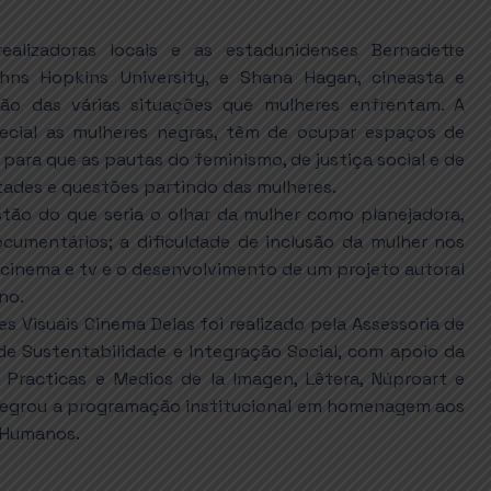
lizadoras locais e as estadunidenses Bernadette
hns Hopkins University, e Shana Hagan, cineasta e
ção das várias situações que mulheres enfrentam. A
ecial as mulheres negras, têm de ocupar espaços de
 para que as pautas do feminismo, de justiça social e de
tades e questões partindo das mulheres.
ão do que seria o olhar da mulher como planejadora,
documentários; a dificuldade de inclusão da mulher nos
e cinema e tv e o desenvolvimento de um projeto autoral
no.
s Visuais Cinema Delas foi realizado pela Assessoria de
 de Sustentabilidade e Integração Social, com apoio da
 Practicas e Medios de la Imagen, Lêtera, Núproart e
integrou a programação institucional em homenagem aos
s Humanos.