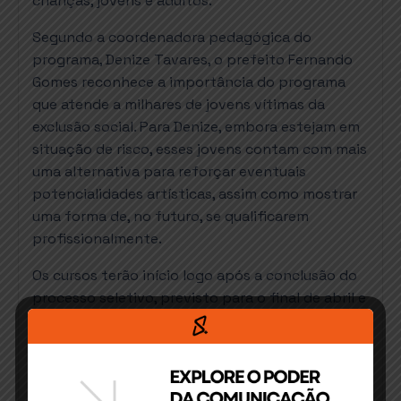
crianças, jovens e adultos.
Segundo a coordenadora pedagógica do
programa, Denize Tavares, o prefeito Fernando
Gomes reconhece a importância do programa
que atende a milhares de jovens vítimas da
exclusão social. Para Denize, embora estejam em
situação de risco, esses jovens contam com mais
uma alternativa para reforçar eventuais
potencialidades artísticas, assim como mostrar
uma forma de, no futuro, se qualificarem
profissionalmente.
Os cursos terão início logo após a conclusão do
processo seletivo, previsto para o final de abril e
serão oferecidos a comunidade de forma
gratuita.
O edital pode ser consultado no Diário Oficial do