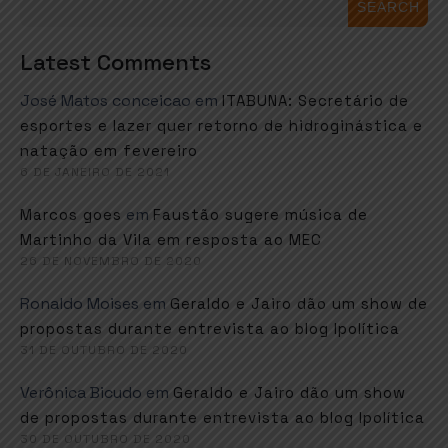
SEARCH
Latest Comments
José Matos conceicao
em
ITABUNA: Secretário de
esportes e lazer quer retorno de hidroginástica e
natação em fevereiro
6 DE JANEIRO DE 2021
em
Marcos goes
Faustão sugere música de
Martinho da Vila em resposta ao MEC
26 DE NOVEMBRO DE 2020
Ronaldo Moises
em
Geraldo e Jairo dão um show de
propostas durante entrevista ao blog Ipolítica
31 DE OUTUBRO DE 2020
Verônica Bicudo
em
Geraldo e Jairo dão um show
de propostas durante entrevista ao blog Ipolítica
30 DE OUTUBRO DE 2020