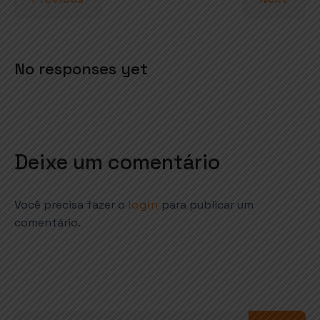
p
k
No responses yet
Deixe um comentário
Você precisa fazer o
login
para publicar um
comentário.