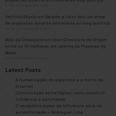
propostas durante entrevista ao blog Ipolítica
31 DE OUTUBRO DE 2020
Verônica Bicudo
em
Geraldo e Jairo dão um show
de propostas durante entrevista ao blog Ipolítica
30 DE OUTUBRO DE 2020
em
Bolo De Chocolate
Chor-Chocolate de Origem
entre os 10 melhores em ranking da Prazeres da
Mesa
3 DE SETEMBRO DE 2020
Latest Posts
A humanização do algoritmo e a morte da
internet
Comunicação estratégica: como construir
influência e autoridade
O verdadeiro poder da influência está na
autenticidade – Andreyver Lima