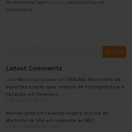
Você precisa fazer o
login
para publicar um
comentário.
SEARCH
Latest Comments
José Matos conceicao
em
ITABUNA: Secretário de
esportes e lazer quer retorno de hidroginástica e
natação em fevereiro
6 DE JANEIRO DE 2021
em
Marcos goes
Faustão sugere música de
Martinho da Vila em resposta ao MEC
26 DE NOVEMBRO DE 2020