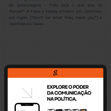
do personagem – “não seja o que eles te
fizeram”. A frase é falada primeiro por Jackman,
em inglês (“don’t be what they made you”) e
repetida por Isaac.