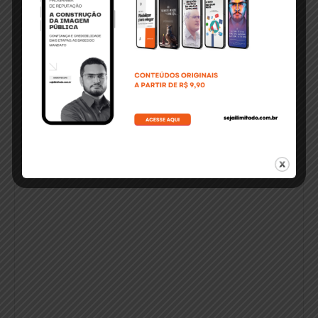
Confira o trailer do filme que estreia no Brasil dia
2 de março: