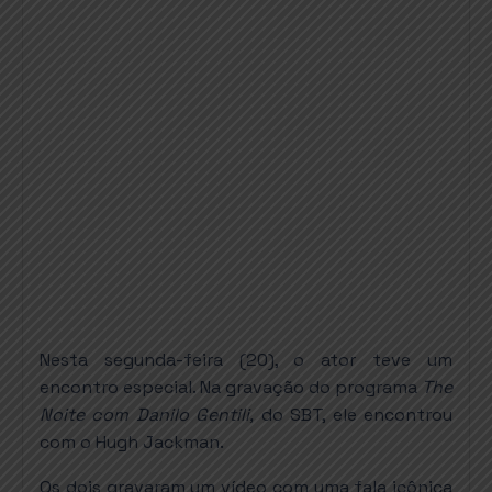
Nesta segunda-feira (20), o ator teve um
encontro especial. Na gravação do programa
The
Noite com Danilo Gentili,
do SBT, ele encontrou
com o Hugh Jackman.
Os dois gravaram um vídeo com uma fala icônica