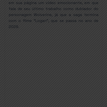
em sua página um vídeo emocionante, em que
fala de seu último trabalho como dublador do
personagem Wolverine, já que a saga termina
com o filme “Logan”, que se passa no ano de
2029.