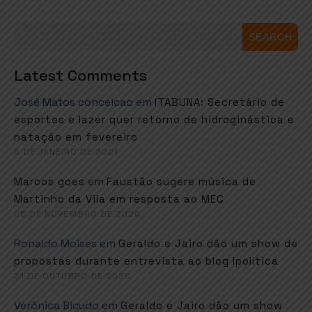
SEARCH
Latest Comments
José Matos conceicao
em
ITABUNA: Secretário de
esportes e lazer quer retorno de hidroginástica e
natação em fevereiro
6 DE JANEIRO DE 2021
em
Marcos goes
Faustão sugere música de
Martinho da Vila em resposta ao MEC
26 DE NOVEMBRO DE 2020
Ronaldo Moises
em
Geraldo e Jairo dão um show de
propostas durante entrevista ao blog Ipolítica
31 DE OUTUBRO DE 2020
Verônica Bicudo
em
Geraldo e Jairo dão um show