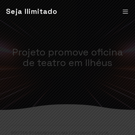
Seja Ilimitado
Projeto promove oficina
de teatro em Ilhéus
WRITTEN BY
|
ON
ANDREYVER LIMA
JUNHO 15, 2018