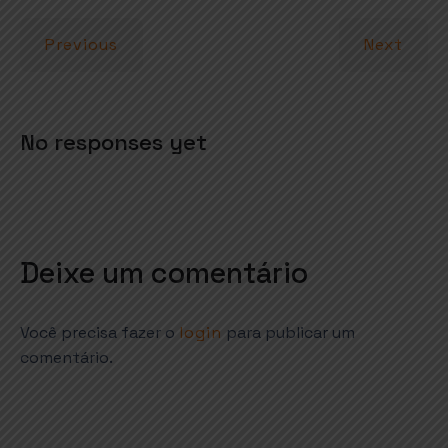
A
o
r
p
o
Previous
Next
p
k
No responses yet
Deixe um comentário
Você precisa fazer o
login
para publicar um
comentário.