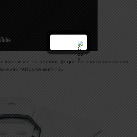
er impossível de afundar, já que os quatro aerobarcos
 e são feitos de alumínio.