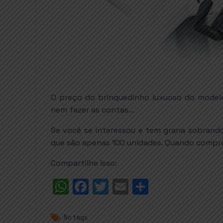
O preço do brinquedinho luxuoso do modelo 
nem fazer as contas…
Se você se interessou e tem grana sobrand
que são apenas 100 unidades. Quando comprar
Compartilhe isso:
W
F
T
E
S
h
a
w
m
h
a
c
it
ai
a
No tags