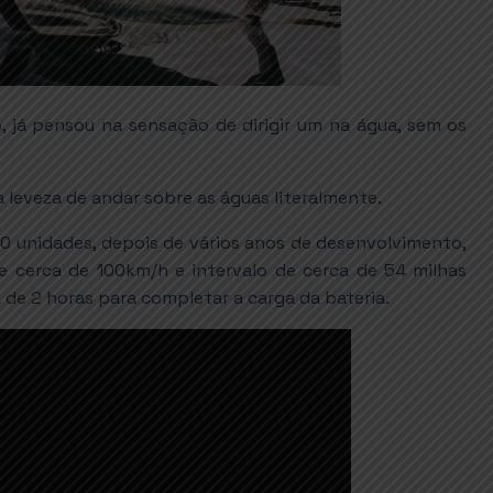
, já pensou na sensação de dirigir um na água, sem os
 leveza de andar sobre as águas literalmente.
00 unidades, depois de vários anos de desenvolvimento,
 cerca de 100km/h e intervalo de cerca de 54 milhas
 de 2 horas para completar a carga da bateria.