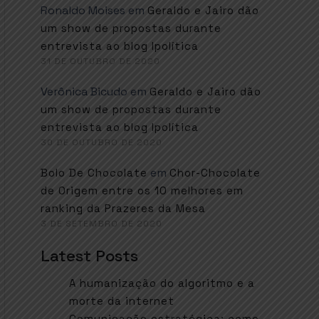
Ronaldo Moises
em
Geraldo e Jairo dão
um show de propostas durante
entrevista ao blog Ipolítica
31 DE OUTUBRO DE 2020
Verônica Bicudo
em
Geraldo e Jairo dão
um show de propostas durante
entrevista ao blog Ipolítica
30 DE OUTUBRO DE 2020
em
Bolo De Chocolate
Chor-Chocolate
de Origem entre os 10 melhores em
ranking da Prazeres da Mesa
3 DE SETEMBRO DE 2020
Latest Posts
A humanização do algoritmo e a
morte da internet
Comunicação estratégica: como