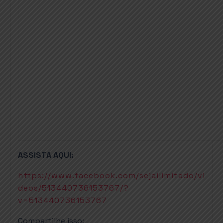
ASSISTA AQUI:
https://www.facebook.com/sejailimitado/vi
deos/513440736153767/?
v=513440736153767
Compartilhe isso: