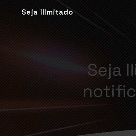
Seja Ilimitado
Seja I
notifi