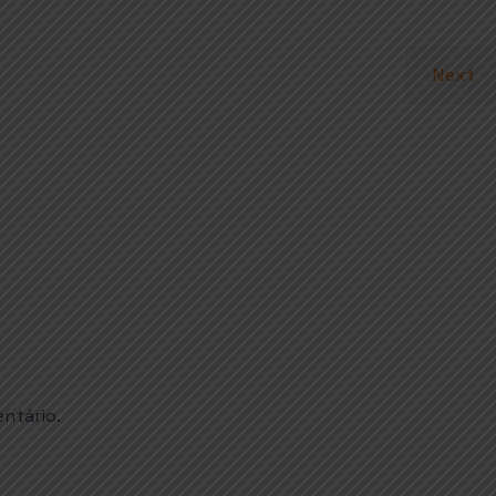
Next
ntário.