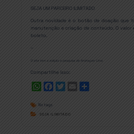
SEJA UM PARCEIRO ILIMITADO
Outra novidade é o botão de doação que tor
manutenção e criação de conteúdo. O valor 
boleto.
–
O site tem a edição e pesquisa de Andreyver Lima
Compartilhe isso:
W
F
T
E
S
h
a
w
m
h
a
c
it
ai
a
No tags
t
e
t
l
r
SEJA ILIMITADO
s
b
e
e
A
o
r