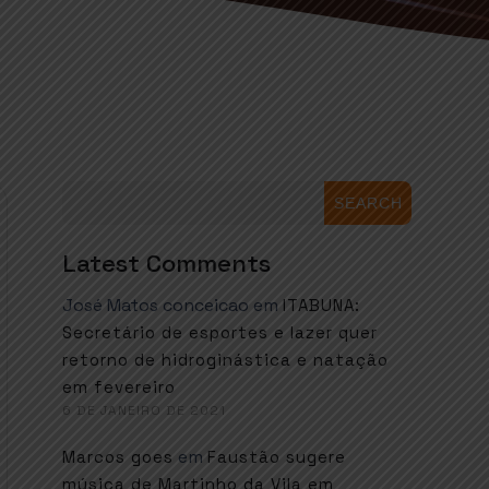
SEARCH
Latest Comments
José Matos conceicao
em
ITABUNA:
Secretário de esportes e lazer quer
retorno de hidroginástica e natação
em fevereiro
6 DE JANEIRO DE 2021
em
Marcos goes
Faustão sugere
música de Martinho da Vila em