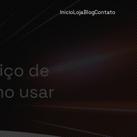
Início
Loja
Blog
Contato
viço de
mo usar