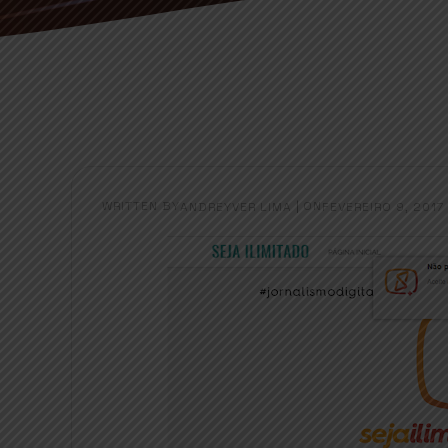
WRITTEN BY
|
ON
ANDREYVER LIMA
FEVEREIRO 9, 2017