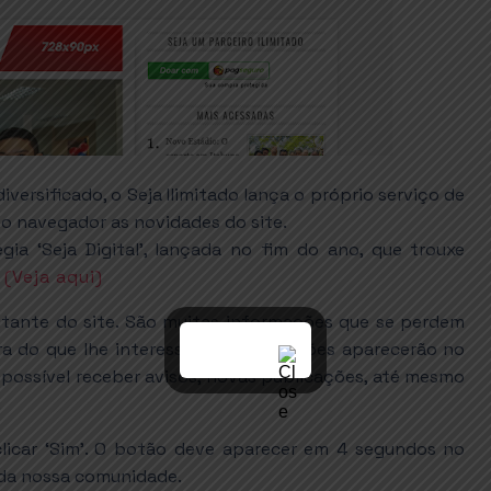
iversificado, o Seja Ilimitado lança o próprio serviço de
 no navegador as novidades do site.
ia ‘Seja Digital’, lançada no fim do ano, que trouxe
.
(Veja aqui)
itante do site. São muitas informações que se perdem
ra do que lhe interessa. As notificações aparecerão no
 possível receber avisos, novas publicações, até mesmo
.
clicar ‘Sim’. O botão deve aparecer em 4 segundos no
te da nossa comunidade.