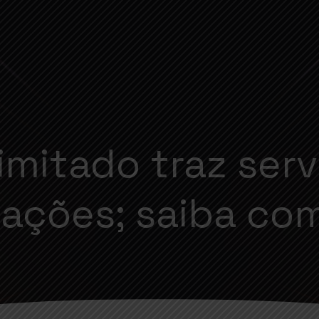
limitado traz ser
cações; saiba co