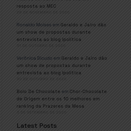
resposta ao MEC
26 DE NOVEMBRO DE 2020
Ronaldo Moises
em
Geraldo e Jairo dão
um show de propostas durante
entrevista ao blog Ipolítica
31 DE OUTUBRO DE 2020
Verônica Bicudo
em
Geraldo e Jairo dão
um show de propostas durante
entrevista ao blog Ipolítica
30 DE OUTUBRO DE 2020
em
Bolo De Chocolate
Chor-Chocolate
de Origem entre os 10 melhores em
ranking da Prazeres da Mesa
3 DE SETEMBRO DE 2020
Latest Posts