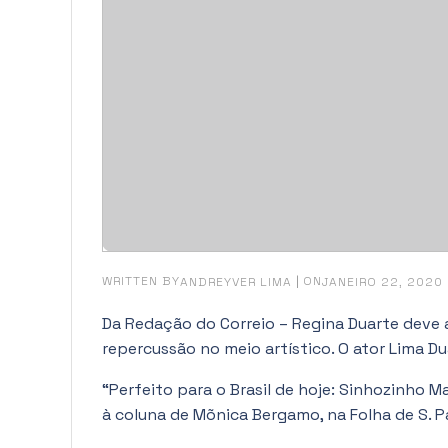
WRITTEN BY
|
ON
ANDREYVER LIMA
JANEIRO 22, 2020
Da Redação do Correio – Regina Duarte deve a
repercussão no meio artístico. O ator Lima D
“Perfeito para o Brasil de hoje: Sinhozinho Ma
à coluna de Mõnica Bergamo, na Folha de S. P