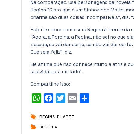
Na comparação, usa personagens da novela “
Regina.”Claro que é um Sinhozinho Malta, mod
charme são duas coisas incompatíveis”, diz. 
Palpite sobre como será Regina à frente da se
“Agora, a Porcina, a Regina, não sei no que el
pessoa, se vai dar certo, se não vai dar certo
Que seja feliz”, diz.
Ele afirma que não conhece muito a atriz e q
sua vida para um lado”.
Compartilhe isso:
W
F
T
E
S
h
a
w
m
h
a
c
it
ai
a
REGINA DUARTE
t
e
t
l
r
CULTURA