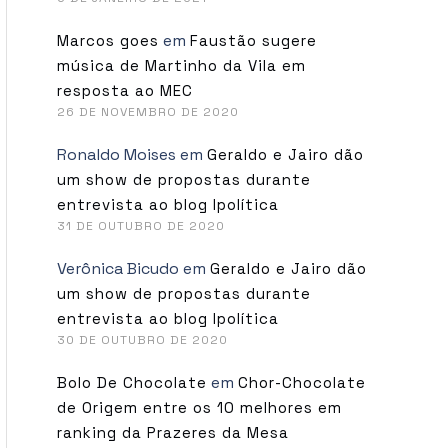
em
Marcos goes
Faustão sugere
música de Martinho da Vila em
resposta ao MEC
26 DE NOVEMBRO DE 2020
Ronaldo Moises
em
Geraldo e Jairo dão
um show de propostas durante
entrevista ao blog Ipolítica
31 DE OUTUBRO DE 2020
Verônica Bicudo
em
Geraldo e Jairo dão
um show de propostas durante
entrevista ao blog Ipolítica
30 DE OUTUBRO DE 2020
em
Bolo De Chocolate
Chor-Chocolate
de Origem entre os 10 melhores em
ranking da Prazeres da Mesa