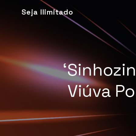
Seja Ilimitado
‘Sinhozi
Viúva Po