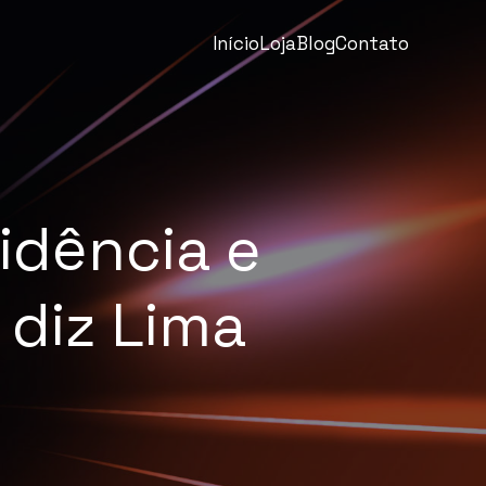
Início
Loja
Blog
Contato
idência e
 diz Lima