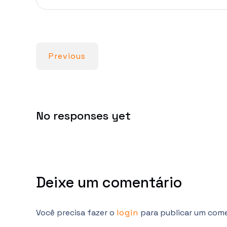
s
b
e
e
A
o
r
p
o
p
k
Previous
No responses yet
Deixe um comentário
Você precisa fazer o
login
para publicar um come