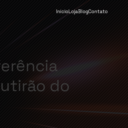
Início
Loja
Blog
Contato
erência
utirão do