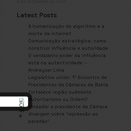
3 DE SETEMBRO DE 2020
Latest Posts
A humanização do algoritmo e a
morte da internet
Comunicação estratégica: como
construir influência e autoridade
O verdadeiro poder da influência
está na autenticidade –
Andreyver Lima
Legislativo unido: 1º Encontro de
Presidentes de Câmaras da Bahia
fortalece região sudoeste
Autoritarismo ou Ordem?
Vereador e presidente da Câmara
divergem sobre ‘repressão ao
paredão’