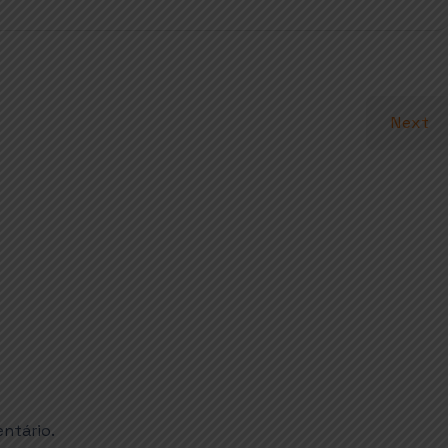
Next
ntário.