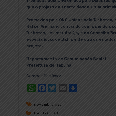
treinadas pela ONG Unidos pelo Diabetes qu
que o projeto deu certo desde a sua prime
,
Promovido pela ONG Unidos pelo Diabetes, 
Rafael Andrade, contando com a participaç
Diabetes, Levimar Araújo, e do Conselho Bra
especialistas da Bahia e de outros estad
projeto.
__________
Departamento de Comunicação Social
Prefeitura de Itabuna
Compartilhe isso:
W
F
T
E
S
h
a
w
m
h
a
c
it
ai
a
novembro azul
t
e
t
l
r
ITABUNA
-
SAÚDE