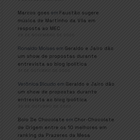
em
Marcos goes
Faustão sugere
música de Martinho da Vila em
resposta ao MEC
26 DE NOVEMBRO DE 2020
Ronaldo Moises
em
Geraldo e Jairo dão
um show de propostas durante
entrevista ao blog Ipolítica
31 DE OUTUBRO DE 2020
Verônica Bicudo
em
Geraldo e Jairo dão
um show de propostas durante
entrevista ao blog Ipolítica
30 DE OUTUBRO DE 2020
em
Bolo De Chocolate
Chor-Chocolate
de Origem entre os 10 melhores em
ranking da Prazeres da Mesa