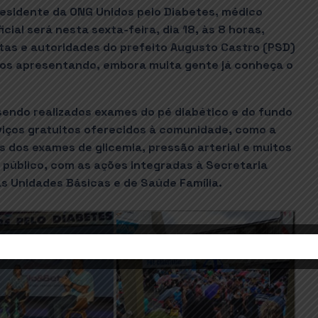
esidente da ONG Unidos pelo Diabetes, médico
cial será nesta sexta-feira, dia 18, às 8 horas,
tas e autoridades do prefeito Augusto Castro (PSD)
 nos apresentando, embora muita gente já conheça o
endo realizados exames do pé diabético e do fundo
viços gratuitos oferecidos à comunidade, como a
dos exames de glicemia, pressão arterial e muitos
 público, com as ações integradas à Secretaria
s Unidades Básicas e de Saúde Família.