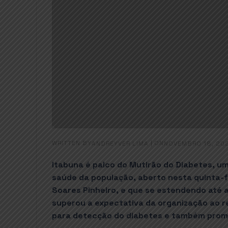
WRITTEN BY
|
ON
ANDREYVER LIMA
NOVEMBRO 18, 20
Itabuna é palco do Mutirão do Diabetes, 
saúde da população, aberto nesta quinta-fei
Soares Pinheiro, e que se estendendo até a
superou a expectativa da organização ao 
para detecção do diabetes e também promo