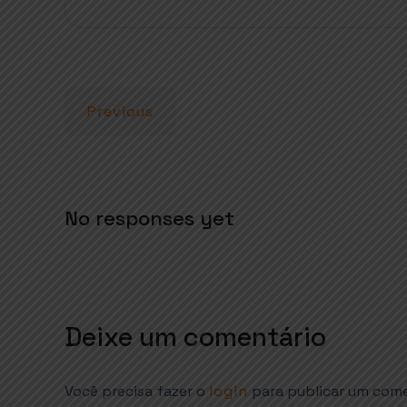
s
b
e
e
A
o
r
p
o
p
k
Previous
No responses yet
Deixe um comentário
Você precisa fazer o
login
para publicar um come