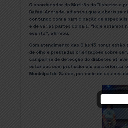
O coordenador do Mutirão do Diabetes e pr
Rafael Andrade, adiantou que a abertura ofi
contando com a participação de especialis
e de várias partes do país. “Hoje estamos
evento”, afirmou.
Com atendimento das 8 às 13 horas estão s
de olho e prestadas orientações sobre ser
campanha de detecção do diabetes através 
estandes com profissionais para orientar o
Municipal de Saúde, por meio de equipes da