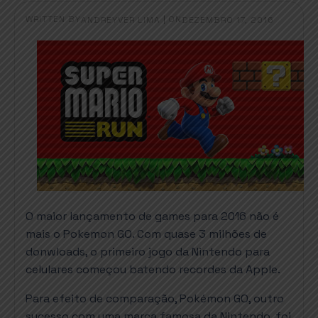
WRITTEN BY
|
ON
ANDREYVER LIMA
DEZEMBRO 17, 2016
O maior lançamento de games para 2016 não é
mais o Pokemon GO. Com quase 3 milhões de
donwloads, o primeiro jogo da Nintendo para
celulares começou batendo recordes da Apple.
Para efeito de comparação, Pokémon GO, outro
sucesso com uma marca famosa da Nintendo, foi