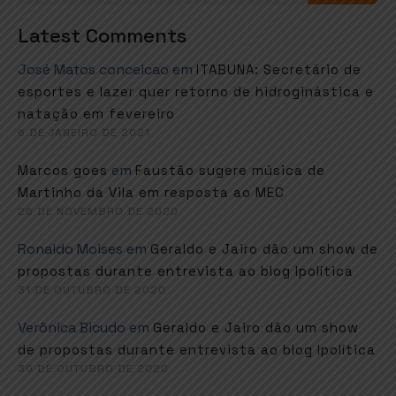
Latest Comments
José Matos conceicao
em
ITABUNA: Secretário de
esportes e lazer quer retorno de hidroginástica e
natação em fevereiro
6 DE JANEIRO DE 2021
em
Marcos goes
Faustão sugere música de
Martinho da Vila em resposta ao MEC
26 DE NOVEMBRO DE 2020
Ronaldo Moises
em
Geraldo e Jairo dão um show de
propostas durante entrevista ao blog Ipolítica
31 DE OUTUBRO DE 2020
Verônica Bicudo
em
Geraldo e Jairo dão um show
de propostas durante entrevista ao blog Ipolítica
30 DE OUTUBRO DE 2020