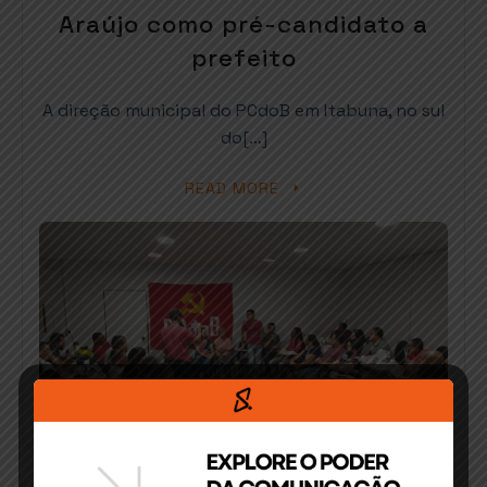
Araújo como pré-candidato a
prefeito
A direção municipal do PCdoB em Itabuna, no sul
do[…]
READ MORE