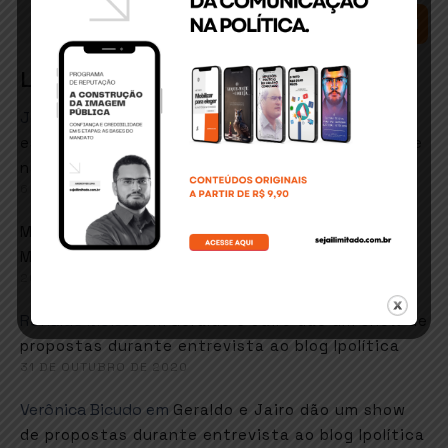
SEARCH
Latest Comments
José Matos conceicao
em
ITABUNA: Secretário de
esportes e lazer quer retorno de hidroginástica e
natação em fevereiro
6 DE JANEIRO DE 2021
em
Marcos goes
Faustão sugere música de
Martinho da Vila em resposta ao MEC
26 DE NOVEMBRO DE 2020
Ronaldo Moises
em
Geraldo e Jairo dão um show de
propostas durante entrevista ao blog Ipolítica
31 DE OUTUBRO DE 2020
Verônica Bicudo
em
Geraldo e Jairo dão um show
de propostas durante entrevista ao blog Ipolítica