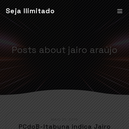
Seja Ilimitado
Posts about jairo araújo
MAIO 21, 2019
PCdoB-Itabuna indica Jairo