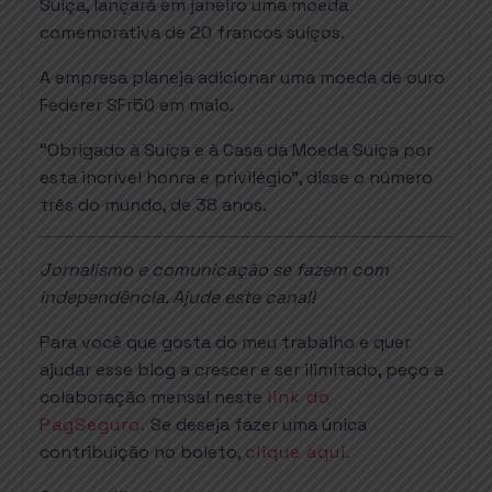
Suíça, lançará em janeiro uma moeda
comemorativa de 20 francos suíços.
A empresa planeja adicionar uma moeda de ouro
Federer SFr50 em maio.
“Obrigado à Suíça e à Casa da Moeda Suíça por
esta incrível honra e privilégio”, disse o número
três do mundo, de 38 anos.
Jornalismo e comunicação se fazem com
independência. Ajude este canal!
Para você que gosta do meu trabalho e quer
ajudar esse blog a crescer e ser ilimitado, peço a
colaboração mensal neste
link do
PagSeguro.
Se deseja fazer uma única
contribuição no boleto,
clique aqui.