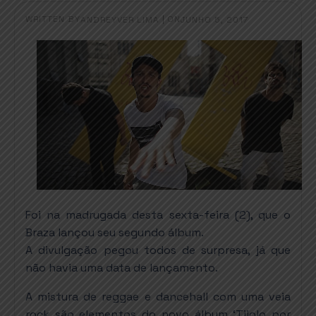
WRITTEN BY
|
ON
ANDREYVER LIMA
JUNHO 5, 2017
Foi na madrugada desta sexta-feira (2), que o
Braza lançou seu segundo álbum.
A divulgação pegou todos de surpresa, já que
não havia uma data de lançamento.
A mistura de reggae e dancehall com uma veia
rock são elementos do novo álbum ‘Tijolo por