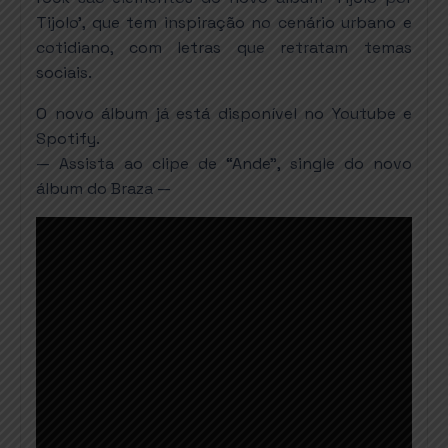
Tijolo’, que tem inspiração no cenário urbano e
cotidiano, com letras que retratam temas
sociais.
O novo álbum já está disponível no Youtube e
Spotify.
— Assista ao clipe de “Ande”, single do novo
álbum do Braza —