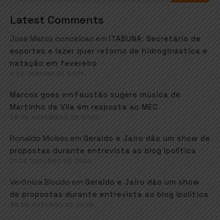
Latest Comments
José Matos conceicao
em
ITABUNA: Secretário de
esportes e lazer quer retorno de hidroginástica e
natação em fevereiro
6 DE JANEIRO DE 2021
em
Marcos goes
Faustão sugere música de
Martinho da Vila em resposta ao MEC
26 DE NOVEMBRO DE 2020
Ronaldo Moises
em
Geraldo e Jairo dão um show de
propostas durante entrevista ao blog Ipolítica
31 DE OUTUBRO DE 2020
Verônica Bicudo
em
Geraldo e Jairo dão um show
de propostas durante entrevista ao blog Ipolítica
30 DE OUTUBRO DE 2020