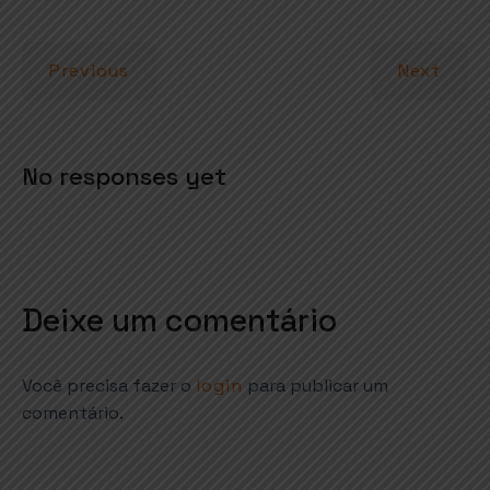
A
o
r
p
o
Previous
Next
p
k
No responses yet
Deixe um comentário
Você precisa fazer o
login
para publicar um
comentário.