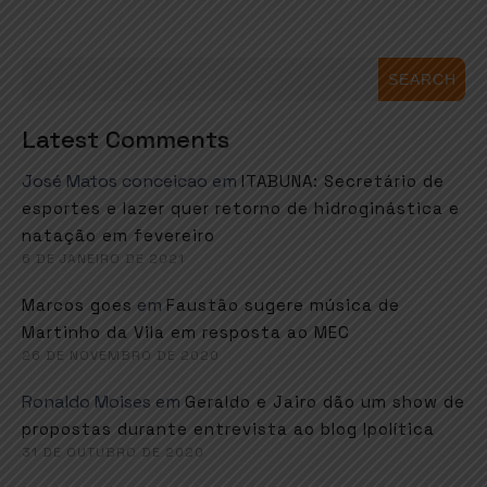
SEARCH
Latest Comments
José Matos conceicao
em
ITABUNA: Secretário de
esportes e lazer quer retorno de hidroginástica e
natação em fevereiro
6 DE JANEIRO DE 2021
em
Marcos goes
Faustão sugere música de
Martinho da Vila em resposta ao MEC
26 DE NOVEMBRO DE 2020
Ronaldo Moises
em
Geraldo e Jairo dão um show de
propostas durante entrevista ao blog Ipolítica
31 DE OUTUBRO DE 2020