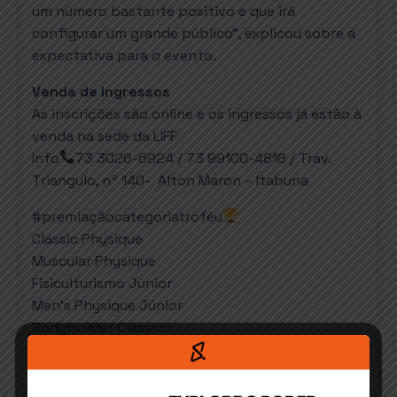
um número bastante positivo e que irá
configurar um grande público”, explicou sobre a
expectativa para o evento.
Venda de Ingressos
As inscrições são online e os ingressos já estão à
venda na sede da LIFF
Info
73 3026-6924 / 73 99100-4818 / Trav.
Triangulo, nº 140- Alton Maron – Itabuna
#premiaçãocategoriatroféu
Classic Physique
Muscular Physique
Fisiculturismo Júnior
Men’s Physique Júnior
Bodybuilder Clássico
Garota e Garoto Fitness
#premiação R$400 categoriaoverall
Bikini