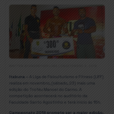
WRITTEN BY
|
ON
ANDREYVER LIMA
SETEMBRO 3, 2019
Itabuna –
A Liga de Fisiculturismo e Fitness (LIFF)
realiza em novembro, (sábado, 23) mais uma
edição do Troféu Manoel do Carmo. A
competição acontecerá no auditório da
Faculdade Santo Agostinho e terá início às 15h.
Campeonato 2019 promete ser a maior edição,