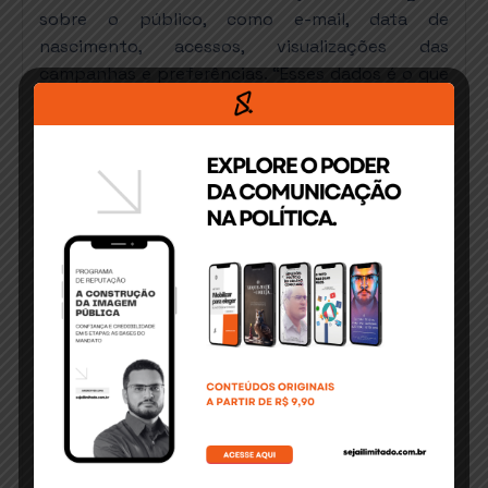
sobre o público, como e-mail, data de
nascimento, acessos, visualizações das
campanhas e preferências. “Esses dados é o que
chamamos de inteligência de mercado, e
possibilita que os anunciantes tenham
informações cruzadas que darão maior margem
de sucesso na atração e fidelização do seu
público, bem como na compra do seu cliente do
seu produto ou serviço”.
O WiFi Box deve funcionar em Itabuna já em julho
e promete oferecer ao anunciante resultado
reais com o investimento na publicidade e uma
experiência diferenciada ao público. “Estamos
fazendo algo para ajudar empresas a atraírem
mais e fidelizar seus clientes já existentes”,
finaliza Rafael.