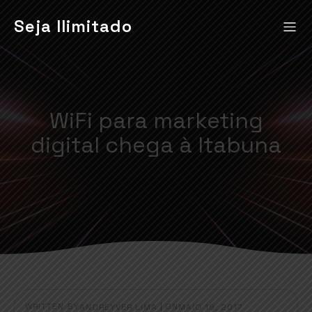
Seja Ilimitado
WiFi para marketing
digital chega à Itabuna
WRITTEN BY
|
ON
ANDREYVER LIMA
MAIO 19, 2017