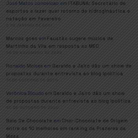
José Matos conceicao
em
ITABUNA: Secretário de
esportes e lazer quer retorno de hidroginástica e
natação em fevereiro
6 DE JANEIRO DE 2021
em
Marcos goes
Faustão sugere música de
Martinho da Vila em resposta ao MEC
26 DE NOVEMBRO DE 2020
Ronaldo Moises
em
Geraldo e Jairo dão um show de
propostas durante entrevista ao blog Ipolítica
31 DE OUTUBRO DE 2020
Verônica Bicudo
em
Geraldo e Jairo dão um show
de propostas durante entrevista ao blog Ipolítica
30 DE OUTUBRO DE 2020
em
Bolo De Chocolate
Chor-Chocolate de Origem
entre os 10 melhores em ranking da Prazeres da
Mesa