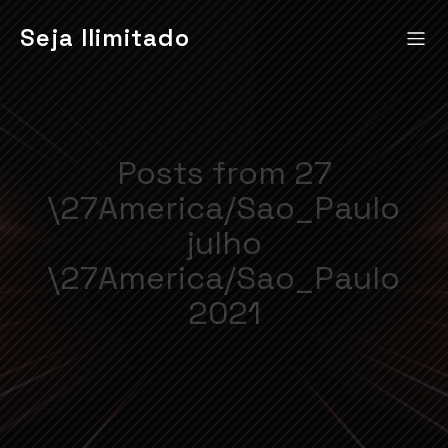
Seja Ilimitado
Posts from 27
\27America/Sao_Paulo
julho
\27America/Sao_Paulo
2021