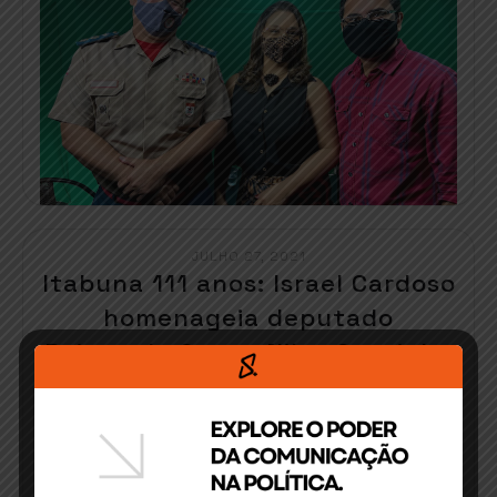
JULHO 27, 2021
Itabuna 111 anos: Israel Cardoso
homenageia deputado
Raimundo Costa, Nilza Coutinho
e Rivânia de Cássia
O Teatro Candinha Doria foi palco para uma
noite especial[…]