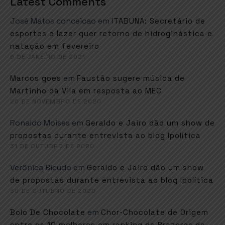
Latest Comments
José Matos conceicao
em
ITABUNA: Secretário de
esportes e lazer quer retorno de hidroginástica e
natação em fevereiro
6 DE JANEIRO DE 2021
em
Marcos goes
Faustão sugere música de
Martinho da Vila em resposta ao MEC
26 DE NOVEMBRO DE 2020
Ronaldo Moises
em
Geraldo e Jairo dão um show de
propostas durante entrevista ao blog Ipolítica
31 DE OUTUBRO DE 2020
Verônica Bicudo
em
Geraldo e Jairo dão um show
de propostas durante entrevista ao blog Ipolítica
30 DE OUTUBRO DE 2020
em
Bolo De Chocolate
Chor-Chocolate de Origem
entre os 10 melhores em ranking da Prazeres da