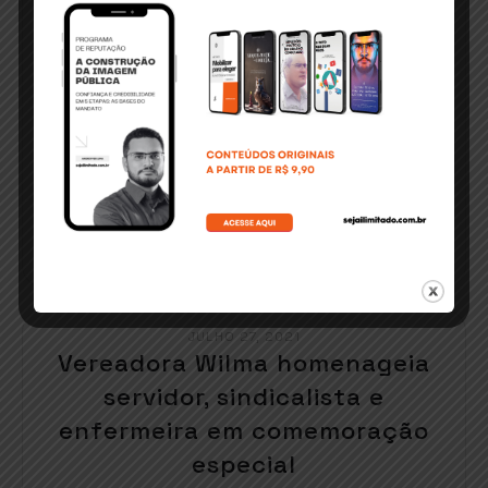
READ MORE
JULHO 27, 2021
Vereadora Wilma homenageia
servidor, sindicalista e
enfermeira em comemoração
especial